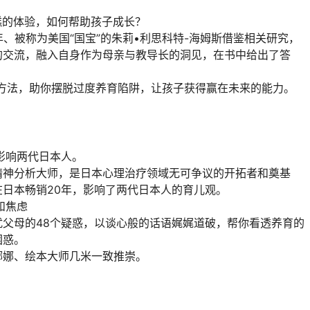
糕的体验，如何帮助孩子成长？
、被称为美国“国宝”的朱莉•利思科特-海姆斯借鉴相关研究，
的交流，融入自身作为母亲与教导长的洞见，在书中给出了答
用方法，助你摆脱过度养育陷阱，让孩子获得赢在未来的能力。
影响两代日本人。
精神分析大师，是日本心理治疗领域无可争议的开拓者和奠基
日本畅销20年，影响了两代日本人的育儿观。
和焦虑
父母的48个疑惑，以谈心般的话语娓娓道破，帮你看透养育的
困惑。
娜娜、绘本大师几米一致推崇。