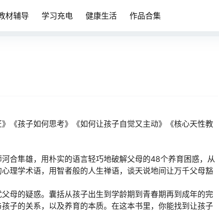
教材辅导
学习充电
健康生活
作品合集
匠》《孩子如何思考》《如何让孩子自觉又主动》《核心天性教
河合隼雄，用朴实的语言轻巧地破解父母的48个养育困惑，从
的心理学术语，用智者般的人生禅语，谈天说地间让万千父母豁
扰父母的疑惑。囊括从孩子出生到学龄期到青春期再到成年的完
与孩子的关系，以及养育的本质。在这本书里，你能找到让孩子