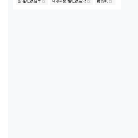
雷·布拉德伯里
(2)
马尔科姆·格拉德威尔
(2)
黄奇帆
(3)