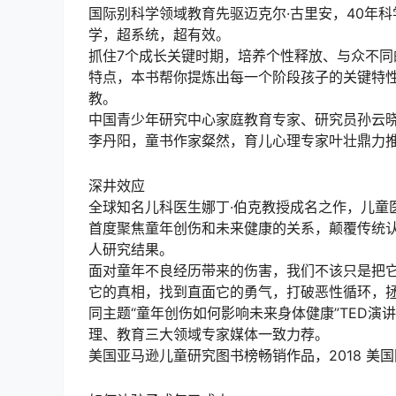
国际别科学领域教育先驱迈克尔·古里安，40年
学，超系统，超有效。
抓住7个成长关键时期，培养个性释放、与众不同
特点，本书帮你提炼出每一个阶段孩子的关键特
教。
中国青少年研究中心家庭教育专家、研究员孙云
李丹阳，童书作家粲然，育儿心理专家叶壮鼎力
深井效应
全球知名儿科医生娜丁·伯克教授成名之作，儿童
首度聚焦童年创伤和未来健康的关系，颠覆传统认
人研究结果。
面对童年不良经历带来的伤害，我们不该只是把
它的真相，找到直面它的勇气，打破恶性循环，
同主题“童年创伤如何影响未来身体健康”TED演
理、教育三大领域专家媒体一致力荐。
美国亚马逊儿童研究图书榜畅销作品，2018 美