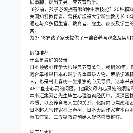
展拳脚，提出了另一套养育哲学。
18岁前，孩子必须拥有哪8种生活技能？20种糟
美国知名教育者、曾任斯坦福大学新生教务长10年
通过与众多招生官、教育者、雇主、家长及学生
案。
为3~16岁孩子家长提供了一整套养育观念及实
编辑推荐：
什么是最好的父母
日本顶级心理学大师经典养育著作，畅销20年，
河合隼雄是日本心理学界重量级人物、荣格学派
人，也是村上春树一生推崇的心灵导师。这本书在
48个直击心灵的问题，化解父母内心深处的烦恼
本书汇集河合先生毕生心理咨询经历中，深深困扰
本质，以及养育与人生的关系，化解内心焦虑和
日本超人气作家村上春树、日本天后作家吉本芭
童书作家、三五锄教育创始人粲然盛赞推荐。
园丁与木匠