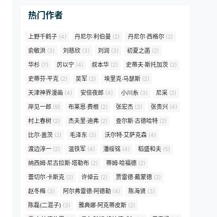
热门作者
上野千鹤子
(4)
丹尼尔·利伯曼
(2)
丹尼尔·西格尔
(2)
俞敏洪
(3)
刘慈欣
(3)
刘润
(3)
初夏之菡
(2)
华杉
(7)
厉以宁
(4)
叔本华
(2)
史蒂夫·斯托加茨
(2)
史蒂芬·平克
(2)
吴军
(2)
埃里克·马瑟斯
(2)
天津神界漫画
(4)
安倍夜郎
(4)
小川糸
(3)
尼采
(2)
岸见一郎
(9)
布莱恩·费根
(2)
张宏杰
(3)
张贵兴
(4)
村上春树
(2)
杰夫里·迪弗
(2)
查尔斯·古德哈特
(2)
比尔·盖茨
(2)
毛泽东
(3)
沃尔特·艾萨克森
(4)
渡边淳一
(2)
温铁军
(4)
潘绥铭
(4)
稻盛和夫
(5)
纳西姆·尼古拉斯·塔勒布
(2)
蒂姆·哈福德
(2)
蕾切尔·卡斯克
(2)
许倬云
(2)
贾雷德·戴蒙德
(2)
赵冬梅
(3)
阿尔弗雷德·阿德勒
(4)
陈海贤
(3)
陈磊(二混子)
(3)
雅典娜·阿克蒂皮斯
(2)