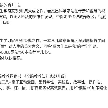
解读的育儿书。
天生学习家系列”集大成之作，看杰出科学家站在母亲和祖母的视
研究，以无人匹敌的突破性发现，带你走出传统教养误区。彻底
育儿观。
天生学习家系列”经典之作。一本从儿童意识角度深刻剖析哲学问
童年对人生的重大意义，回答“我为什么是我”的哲学问题。
BLE网站“50本推荐育儿书”。
媒体联袂推荐。
级教养畅销书 《全脑教养法》实战升级！
的工具+亲子互动漫画，集科学性、实践性、故事性、操作性、
问、学、练、悟、用”真正实现高效教养，用1个模型+9项策略让