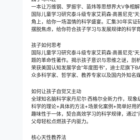
一本让万维钢、罗振宇、苗炜等思想界大V争相
国际儿童学习研究泰斗级专家艾莉森·高普尼克“
角上，给你一场温情的科学盛宴。汇集30年实证
摆脱焦虑，给你符合孩子学习与发展规律的科学
孩子如何思考
国际儿童学习研究泰斗级专家艾莉森·高普尼克“
题的革命性著作。揭示孩子意识与思维之谜，剖析
荣获美国认知发展学会”年度图书”，迪士尼旗下BAB
众多科学家、哲学家、教养专家以及国内外知名
如何让孩子自觉又主动
全球知名脑科学家丹尼尔·西格尔全新力作，现象
科学的理论+具体的方法+场景化案例+简单好用
趣味性于一体，契合高效学习的科学规律，通过“
父母轻松点燃孩子内驱力。
核心天性教养法