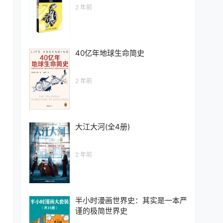
2 年前
40亿年地球生命简史
2 年前
大江大河(全4册)
2 年前
半小时漫画世界史：其实是一本严
谨的极简世界史