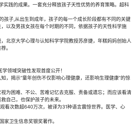
科学实践的成果。一套充分释放孩子天性优势的养育策略。超科
的孩子,从出生到成年，孩子的每一个成长阶段都有不同的关键
性，以及男孩女孩在每个时期的不同，依据孩子的天性科学施
晓，北京大学心理与认知科学学院教授苏彦捷，年糕妈妈创始人
推荐。
医学领域突破性发现首度公开！
知，揭示“童年创伤不仅影响心理健康，还影响生理健康”的惊
它视为困难、不公、苦难记忆去克服、责备或遗忘；而应该看清
拯救自己，也保护孩子的未来。
讲观看次数超640万次，被译为31种语言震惊世界。医学、心
国国家卫生信息奖银奖著作。