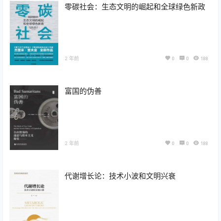
零碳社会：生态文明的崛起和全球绿色新政
2 年前
0
0
188
富国的伪善
2 年前
0
0
188
代谢增长论：技术小波和文明兴衰