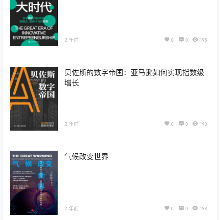
2 年前
0
0
195
贝佐斯的数字帝国：亚马逊如何实现指数级
增长
2 年前
0
0
198
气候改变世界
2 年前
0
0
198