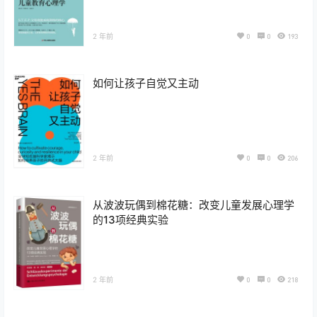
2 年前
0
0
193
如何让孩子自觉又主动
2 年前
0
0
206
从波波玩偶到棉花糖：改变儿童发展心理学
的13项经典实验
2 年前
0
0
218