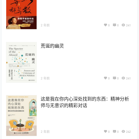
2 年前
0
0
241
荒诞的幽灵
2 年前
0
0
241
这是我在你内心深处找到的东西：精神分析
师与无意识的精彩对话
2 年前
0
0
242