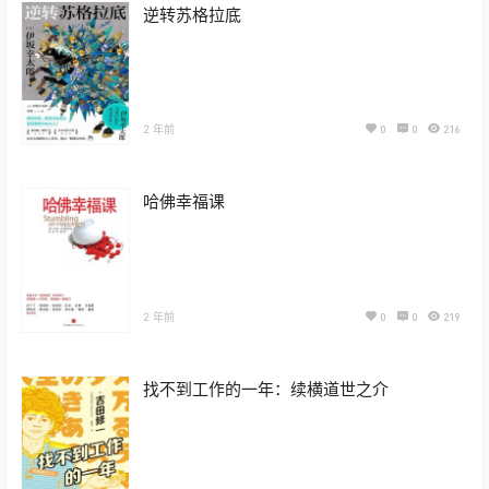
逆转苏格拉底
2 年前
0
0
216
哈佛幸福课
2 年前
0
0
219
找不到工作的一年：续横道世之介