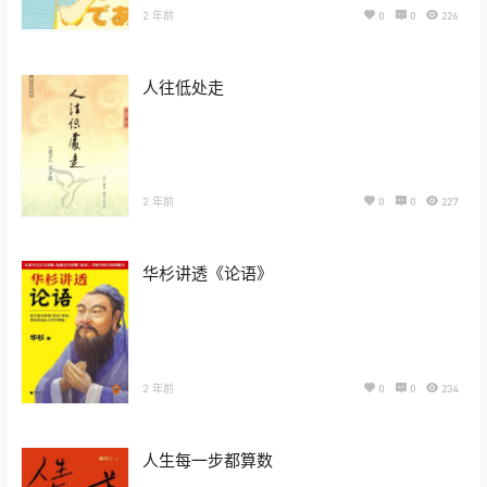
2 年前
0
0
226
人往低处走
2 年前
0
0
227
华杉讲透《论语》
2 年前
0
0
234
人生每一步都算数