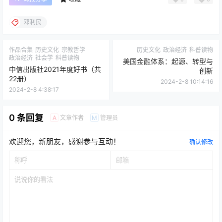
邓利民
作品合集
历史文化
宗教哲学
历史文化
政治经济
科普读物
政治经济
社会学
科普读物
美国金融体系：起源、转型与
中信出版社2021年度好书（共
创新
22册）
2024-2-8 10:14:16
2024-2-8 4:38:17
0 条回复
文章作者
管理员
A
M
欢迎您，新朋友，感谢参与互动！
确认修改