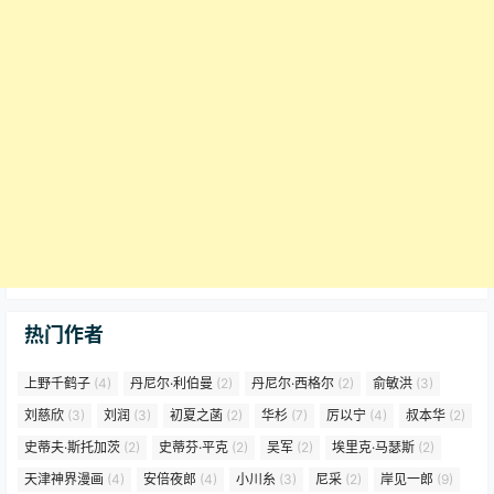
热门作者
上野千鹤子
(4)
丹尼尔·利伯曼
(2)
丹尼尔·西格尔
(2)
俞敏洪
(3)
刘慈欣
(3)
刘润
(3)
初夏之菡
(2)
华杉
(7)
厉以宁
(4)
叔本华
(2)
史蒂夫·斯托加茨
(2)
史蒂芬·平克
(2)
吴军
(2)
埃里克·马瑟斯
(2)
天津神界漫画
(4)
安倍夜郎
(4)
小川糸
(3)
尼采
(2)
岸见一郎
(9)