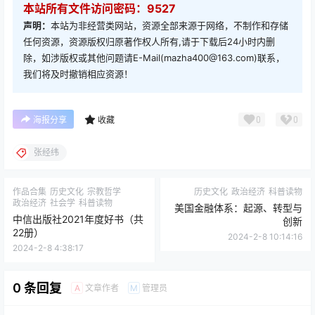
本站所有文件访问密码：9527
声明：
本站为非经营类网站，资源全部来源于网络，不制作和存储
任何资源，资源版权归原著作权人所有,请于下载后24小时内删
除，如涉版权或其他问题请E-Mail(mazha400@163.com)联系，
我们将及时撤销相应资源！
0
0
海报分享
收藏
张经纬
作品合集
历史文化
宗教哲学
历史文化
政治经济
科普读物
政治经济
社会学
科普读物
美国金融体系：起源、转型与
中信出版社2021年度好书（共
创新
22册）
2024-2-8 10:14:16
2024-2-8 4:38:17
0 条回复
文章作者
管理员
A
M