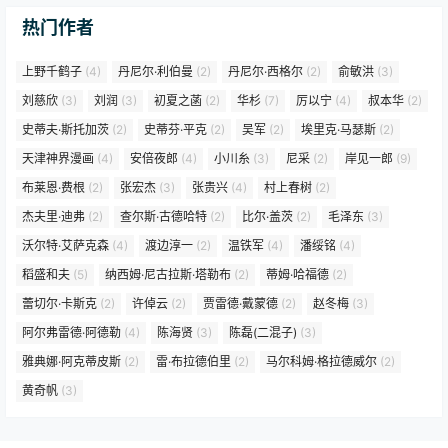
热门作者
上野千鹤子
(4)
丹尼尔·利伯曼
(2)
丹尼尔·西格尔
(2)
俞敏洪
(3)
刘慈欣
(3)
刘润
(3)
初夏之菡
(2)
华杉
(7)
厉以宁
(4)
叔本华
(2)
史蒂夫·斯托加茨
(2)
史蒂芬·平克
(2)
吴军
(2)
埃里克·马瑟斯
(2)
天津神界漫画
(4)
安倍夜郎
(4)
小川糸
(3)
尼采
(2)
岸见一郎
(9)
布莱恩·费根
(2)
张宏杰
(3)
张贵兴
(4)
村上春树
(2)
杰夫里·迪弗
(2)
查尔斯·古德哈特
(2)
比尔·盖茨
(2)
毛泽东
(3)
沃尔特·艾萨克森
(4)
渡边淳一
(2)
温铁军
(4)
潘绥铭
(4)
稻盛和夫
(5)
纳西姆·尼古拉斯·塔勒布
(2)
蒂姆·哈福德
(2)
蕾切尔·卡斯克
(2)
许倬云
(2)
贾雷德·戴蒙德
(2)
赵冬梅
(3)
阿尔弗雷德·阿德勒
(4)
陈海贤
(3)
陈磊(二混子)
(3)
雅典娜·阿克蒂皮斯
(2)
雷·布拉德伯里
(2)
马尔科姆·格拉德威尔
(2)
黄奇帆
(3)