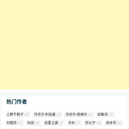
热门作者
上野千鹤子
(4)
丹尼尔·利伯曼
(2)
丹尼尔·西格尔
(2)
俞敏洪
(3)
刘慈欣
(3)
刘润
(3)
初夏之菡
(2)
华杉
(7)
厉以宁
(4)
叔本华
(2)