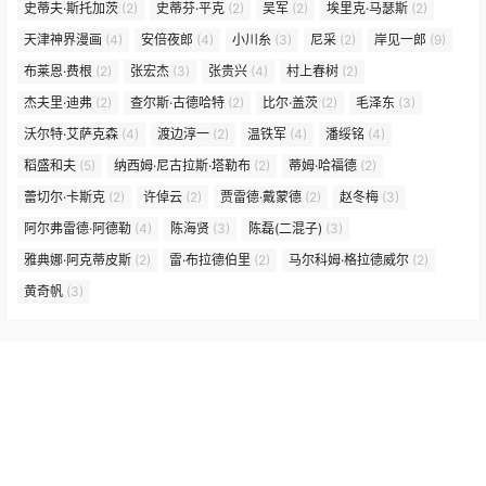
史蒂夫·斯托加茨
(2)
史蒂芬·平克
(2)
吴军
(2)
埃里克·马瑟斯
(2)
天津神界漫画
(4)
安倍夜郎
(4)
小川糸
(3)
尼采
(2)
岸见一郎
(9)
布莱恩·费根
(2)
张宏杰
(3)
张贵兴
(4)
村上春树
(2)
杰夫里·迪弗
(2)
查尔斯·古德哈特
(2)
比尔·盖茨
(2)
毛泽东
(3)
沃尔特·艾萨克森
(4)
渡边淳一
(2)
温铁军
(4)
潘绥铭
(4)
稻盛和夫
(5)
纳西姆·尼古拉斯·塔勒布
(2)
蒂姆·哈福德
(2)
蕾切尔·卡斯克
(2)
许倬云
(2)
贾雷德·戴蒙德
(2)
赵冬梅
(3)
阿尔弗雷德·阿德勒
(4)
陈海贤
(3)
陈磊(二混子)
(3)
雅典娜·阿克蒂皮斯
(2)
雷·布拉德伯里
(2)
马尔科姆·格拉德威尔
(2)
黄奇帆
(3)
声明：本站为非经营类网站，资源全部来源于网络，不制作和存储任何资源，资
源版权归原著作权人所有,请于下载后24小时内删除，
如涉版权或其他问题请联系 E-Mail:（mazha400@163.com）我们将及时撤销
相应资源！
Copyright © 2026
书屋 www.book5.cc