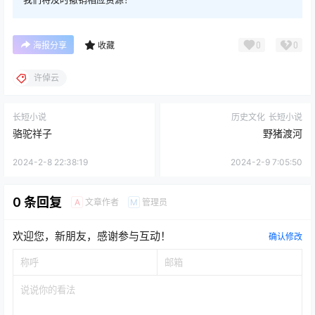
0
0
海报分享
收藏
许倬云
长短小说
历史文化
长短小说
骆驼祥子
野猪渡河
2024-2-8 22:38:19
2024-2-9 7:05:50
0 条回复
文章作者
管理员
A
M
欢迎您，新朋友，感谢参与互动！
确认修改