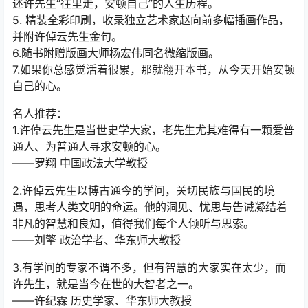
述许先生“往里走，安顿自己”的人生历程。
5. 精装全彩印刷，收录独立艺术家赵向前多幅插画作品，
并附许倬云先生金句。
6.随书附赠版画大师杨宏伟同名微缩版画。
7.如果你总感觉活着很累，那就翻开本书，从今天开始安顿
自己的心。
名人推荐：
1.许倬云先生是当世史学大家，老先生尤其难得有一颗爱普
通人、为普通人寻求安顿的心。
——罗翔 中国政法大学教授
2.许倬云先生以博古通今的学问，关切民族与国民的境
遇，思考人类文明的命运。他的洞见、忧思与告诫凝结着
非凡的智慧和良知，值得我们每个人倾听与思索。
——刘擎 政治学者、华东师大教授
3.有学问的专家不谓不多，但有智慧的大家实在太少，而
许先生，就是当今在世的大智者之一。
——许纪霖 历史学家、华东师大教授