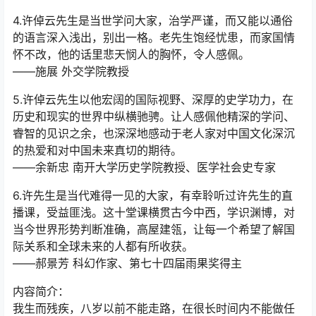
4.许倬云先生是当世学问大家，治学严谨，而又能以通俗
的语言深入浅出，别出一格。老先生饱经忧患，而家国情
怀不改，他的话里悲天悯人的胸怀，令人感佩。
——施展 外交学院教授
5.许倬云先生以他宏阔的国际视野、深厚的史学功力，在
历史和现实的世界中纵横驰骋。让人感佩他精深的学问、
睿智的见识之余，也深深地感动于老人家对中国文化深沉
的热爱和对中国未来真切的期待。
——余新忠 南开大学历史学院教授、医学社会史专家
6.许先生是当代难得一见的大家，有幸聆听过许先生的直
播课，受益匪浅。这十堂课横贯古今中西，学识渊博，对
当今世界形势判断准确，高屋建瓴，让每一个希望了解国
际关系和全球未来的人都有所收获。
——郝景芳 科幻作家、第七十四届雨果奖得主
内容简介：
我生而残疾，八岁以前不能走路，在很长时间内不能做任