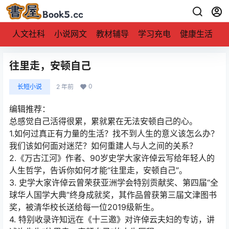
人文社科
小说网文
教材辅导
学习充电
健康生活
往里走，安顿自己
0
长短小说
2 年前
编辑推荐：
总感觉自己活得很累，累就累在无法安顿自己的心。
1.如何过真正有力量的生活？找不到人生的意义该怎么办？
我们该如何面对迷茫？如何重建人与人之间的关系？
2.《万古江河》作者、90岁史学大家许倬云写给年轻人的
人生哲学，告诉你如何才能“往里走，安顿自己”。
3. 史学大家许倬云曾荣获亚洲学会特别贡献奖、第四届“全
球华人国学大典”终身成就奖，其作品曾获第三届文津图书
奖，被清华校长送给每一位2019级新生。
4. 特别收录许知远在《十三邀》对许倬云夫妇的专访，讲