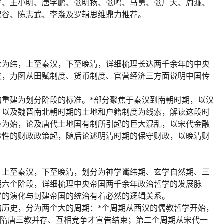
宁、王小明、唐学鹏、张明扬、张鸣、马勇、张广天、周濂、
鸿谷、陈志武、李淼及罗辑思维鼎力推荐。
论为纬，上至秦汉，下至晚清，详细梳理长达两千余年的中央
失，力图从田赋制度、货币制度、官营经济三方面说明中国传
的重建为划分阶段的标准。*部分聚焦于秦汉到南朝时期，以汉
，以及魏晋南北朝时期的土地和户籍制度为线索，解读这段时
革为始，论及唐代土地国有制所引起的巨大混乱，以宋代金融
验性的财政政策起，随后论述明清时期的保守财政，以晚清财
，上至秦汉，下至晚清，划分为神学谶纬期、玄学自然期、三
期六个阶段，详细梳理中央帝国两千余年政治哲学的发展脉
学的演化与封建帝国的统治有着必然的逻辑关系。
的历史，分为两个大的周期：*个周期从西汉的儒教哲学开始，
到隋唐三教并存、互相竞争才宣告结束；第二个周期从宋代一