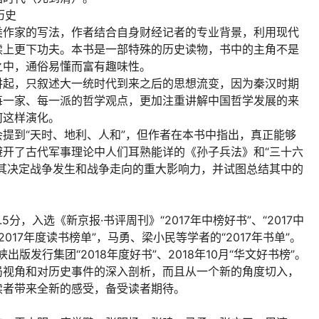
历史
类作家的写法，作者结合自身财经记者的专业背景，利用现代
读上更下功夫。本书是一部特殊的历史读物，书中的主角不是
之中，通俗易懂而富有趣味性。
讲起，只叙述大一统时代到来之后的思想流变，因为秦汉时期
每一家、每一派的哲学观点，更加注重讲解中国哲学发展的来
何这样演化。
提到“天时、地利、人和”，但作者在本书中指出，真正能够
开了古代军事理论中人们耳熟能详的《孙子兵法》和“三十六
其决定战争发生和战争走向的重大影响力，并试图总结其中的
分，入选《新京报·书评周刊》“2017年中榜好书”、“2017中
2017年度读书榜单”，马勇、梁小民等学者的“2017年书单”。
版发行集团“2018年度好书”、2018年10月“华文好书榜”。
局视角和对历史事件的深入剖析，而且从一个新的角度切入，
读者带来全新的感受，备受读者期待。