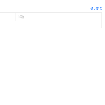
确认修改
提交
讨论，说说你的看法吧