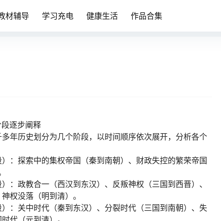
教材辅导
学习充电
健康生活
作品合集
阶段逐步阐释
千多年历史划分为几个阶段，以时间顺序依次展开，分析各个
段）：探索中的集权帝国（秦到南朝）、财政失控的繁荣帝国
。
段）：政教合一（西汉到东汉）、反叛神权（三国到西晋）、
、神权没落（明到清）。
段）：关中时代（秦到东汉）、分裂时代（三国到南朝）、失
国时代（元到清）。