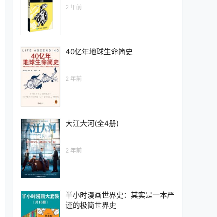
2 年前
40亿年地球生命简史
2 年前
大江大河(全4册)
2 年前
半小时漫画世界史：其实是一本严
谨的极简世界史