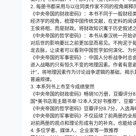
2. 每册书都采用与以往同类作家不同的视角阐释
《中央帝国的财政密码》：本书不同于一般财经
经济学的视角，梳理中国传统文献，在史料的阅
王侯将相，而是财政。将财政知识寓于历史叙述
《中央帝国的哲学密码》：本书从秦汉统一开始
对后世的影响要比之前更加显而易见。不拘泥于
龙去脉，让读者可以看到中国哲学如何演化、为
《中央帝国的军事密码》：中国人分析战争时总会
进入战略的只有恒久不变的地理因素。作者有意避
计”，将地理因素作为讨论战争逻辑的基础，揭示
普遍规律。
3. 本系列书上市至今成绩斐然
《中央帝国的财政密码》畅销10万册，豆瓣评分8.5
国*美书店周主题书单·12本人文好书推荐”、豆瓣“
《中央帝国的哲学密码》豆瓣评分8.7分，入选海峡出
《中央帝国的军事密码》不仅延续了前两册的全
对前两册的观点和理论形成有力的补充，也能给
4. 多位学者、媒体人、企业家等一致推荐