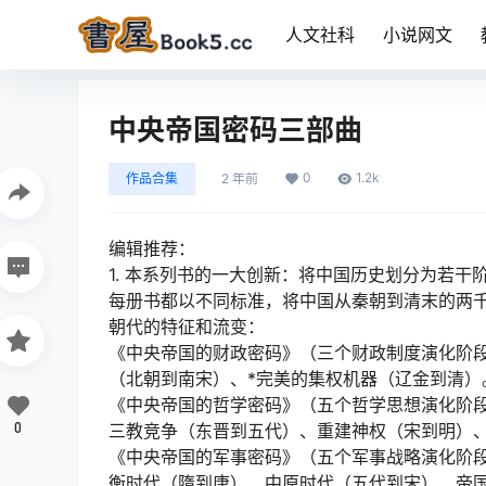
人文社科
小说网文
中央帝国密码三部曲
0
1.2k
作品合集
2 年前
编辑推荐：
1. 本系列书的一大创新：将中国历史划分为若干
每册书都以不同标准，将中国从秦朝到清末的两
朝代的特征和流变：
《中央帝国的财政密码》（三个财政制度演化阶
（北朝到南宋）、*完美的集权机器（辽金到清）
《中央帝国的哲学密码》（五个哲学思想演化阶
0
三教竞争（东晋到五代）、重建神权（宋到明）
《中央帝国的军事密码》（五个军事战略演化阶
衡时代（隋到唐）、中原时代（五代到宋）、帝