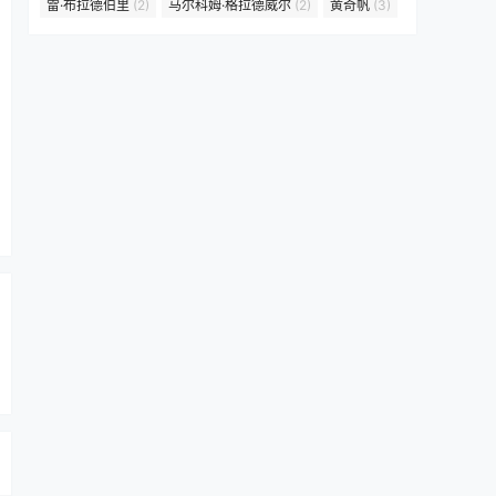
雷·布拉德伯里
(2)
马尔科姆·格拉德威尔
(2)
黄奇帆
(3)