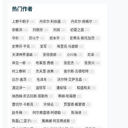
热门作者
上野千鹤子
(4)
丹尼尔·利伯曼
(2)
丹尼尔·西格尔
(2)
俞敏洪
(3)
刘慈欣
(3)
刘润
(3)
初夏之菡
(2)
华杉
(7)
厉以宁
(4)
叔本华
(2)
史蒂夫·斯托加茨
(2)
史蒂芬·平克
(2)
吴军
(2)
埃里克·马瑟斯
(2)
天津神界漫画
(4)
安倍夜郎
(4)
小川糸
(3)
尼采
(2)
岸见一郎
(9)
布莱恩·费根
(2)
张宏杰
(3)
张贵兴
(4)
村上春树
(2)
杰夫里·迪弗
(2)
查尔斯·古德哈特
(2)
比尔·盖茨
(2)
毛泽东
(3)
沃尔特·艾萨克森
(4)
渡边淳一
(2)
温铁军
(4)
潘绥铭
(4)
稻盛和夫
(5)
纳西姆·尼古拉斯·塔勒布
(2)
蒂姆·哈福德
(2)
蕾切尔·卡斯克
(2)
许倬云
(2)
贾雷德·戴蒙德
(2)
赵冬梅
(3)
阿尔弗雷德·阿德勒
(4)
陈海贤
(3)
陈磊(二混子)
(3)
雅典娜·阿克蒂皮斯
(2)