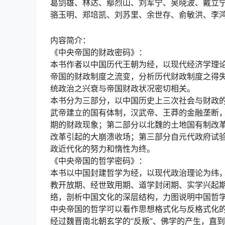
葛剑雄、林达、鄢烈山、刘军宁、吴晓波、戴立
骆玉明、郑培凯、刘苏里、余世存、俞敏洪、李
内容简介：
《中央帝国的财政密码》：
本书作者以中国历代王朝为经，以现代经济学理
帝国的财政制度之流变，分析历代财政制度之得
统政治之兴衰与帝国财政状况密切相关。
本书分为三部分，以中国历史上三次社会与财政
武帝建立的国有体制，汉武帝、王莽的金融垄断
期的财政现象；第二部分以北魏的土地国有制改
改革引起的大崩溃收场；第三部分自元代政府试
政近代化的努力和惰性为终。
《中央帝国的哲学密码》：
本书以中国封建哲学为经，以现代政治理论为纬
教开放期、经世致用期、道学封闭期、实学兴起
络，剖析中国文化的深层结构，力图说明中国哲
中央帝国的哲学可以看作思想格式化与反格式化
经过魏晋南北朝玄学的“反叛”、佛学的产生，直