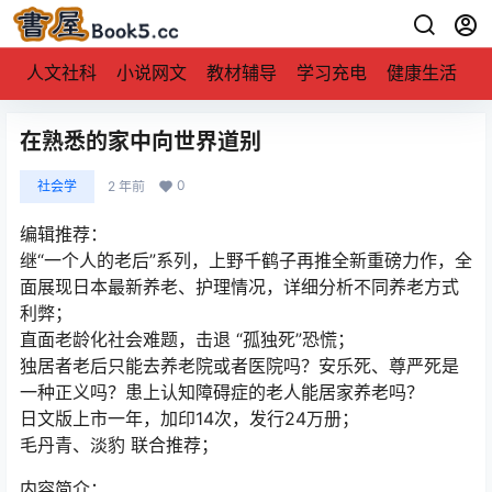
人文社科
小说网文
教材辅导
学习充电
健康生活
在熟悉的家中向世界道别
0
社会学
2 年前
编辑推荐：
继“一个人的老后”系列，上野千鹤子再推全新重磅力作，全
面展现日本最新养老、护理情况，详细分析不同养老方式
利弊；
直面老龄化社会难题，击退 “孤独死”恐慌；
独居者老后只能去养老院或者医院吗？安乐死、尊严死是
一种正义吗？患上认知障碍症的老人能居家养老吗？
日文版上市一年，加印14次，发行24万册；
毛丹青、淡豹 联合推荐；
内容简介：