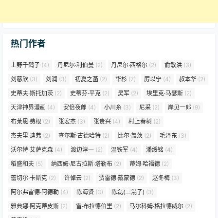
热门作者
上野千鹤子
(4)
丹尼尔·利伯曼
(2)
丹尼尔·西格尔
(2)
俞敏洪
(3)
刘慈欣
(3)
刘润
(3)
初夏之菡
(2)
华杉
(7)
厉以宁
(4)
叔本华
(2)
史蒂夫·斯托加茨
(2)
史蒂芬·平克
(2)
吴军
(2)
埃里克·马瑟斯
(2)
天津神界漫画
(4)
安倍夜郎
(4)
小川糸
(3)
尼采
(2)
岸见一郎
(9)
布莱恩·费根
(2)
张宏杰
(3)
张贵兴
(4)
村上春树
(2)
杰夫里·迪弗
(2)
查尔斯·古德哈特
(2)
比尔·盖茨
(2)
毛泽东
(3)
沃尔特·艾萨克森
(4)
渡边淳一
(2)
温铁军
(4)
潘绥铭
(4)
稻盛和夫
(5)
纳西姆·尼古拉斯·塔勒布
(2)
蒂姆·哈福德
(2)
蕾切尔·卡斯克
(2)
许倬云
(2)
贾雷德·戴蒙德
(2)
赵冬梅
(3)
阿尔弗雷德·阿德勒
(4)
陈海贤
(3)
陈磊(二混子)
(3)
雅典娜·阿克蒂皮斯
(2)
雷·布拉德伯里
(2)
马尔科姆·格拉德威尔
(2)