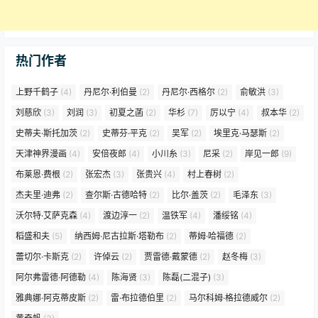
热门作者
上野千鹤子
(4)
丹尼尔·利伯曼
(2)
丹尼尔·西格尔
(2)
俞敏洪
(3)
刘慈欣
(3)
刘润
(3)
初夏之菡
(2)
华杉
(7)
厉以宁
(4)
叔本华
(2)
史蒂夫·斯托加茨
(2)
史蒂芬·平克
(2)
吴军
(2)
埃里克·马瑟斯
(2)
天津神界漫画
(4)
安倍夜郎
(4)
小川糸
(3)
尼采
(2)
岸见一郎
(9)
布莱恩·费根
(2)
张宏杰
(3)
张贵兴
(4)
村上春树
(2)
杰夫里·迪弗
(2)
查尔斯·古德哈特
(2)
比尔·盖茨
(2)
毛泽东
(3)
沃尔特·艾萨克森
(4)
渡边淳一
(2)
温铁军
(4)
潘绥铭
(4)
稻盛和夫
(5)
纳西姆·尼古拉斯·塔勒布
(2)
蒂姆·哈福德
(2)
蕾切尔·卡斯克
(2)
许倬云
(2)
贾雷德·戴蒙德
(2)
赵冬梅
(3)
阿尔弗雷德·阿德勒
(4)
陈海贤
(3)
陈磊(二混子)
(3)
雅典娜·阿克蒂皮斯
(2)
雷·布拉德伯里
(2)
马尔科姆·格拉德威尔
(2)