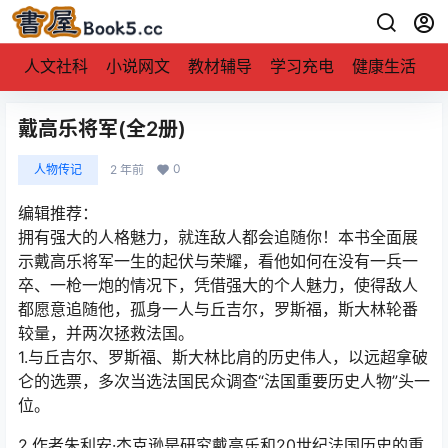
人文社科
小说网文
教材辅导
学习充电
健康生活
戴高乐将军(全2册)
0
人物传记
2 年前
编辑推荐：
拥有强大的人格魅力，就连敌人都会追随你！本书全面展
示戴高乐将军一生的起伏与荣耀，看他如何在没有一兵一
卒、一枪一炮的情况下，凭借强大的个人魅力，使得敌人
都愿意追随他，孤身一人与丘吉尔，罗斯福，斯大林轮番
较量，并两次拯救法国。
1.与丘吉尔、罗斯福、斯大林比肩的历史伟人，以远超拿破
仑的选票，多次当选法国民众调查“法国重要历史人物”头一
位。
2.作者朱利安·杰克逊是研究戴高乐和20世纪法国历史的重