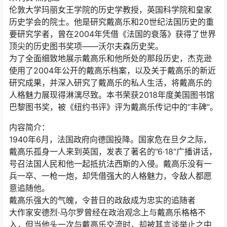
伦敦大学玛丽女王学院的历史学教授，英国科学院和皇家
历史学会的院士。他是研究戴高乐和20世纪法国历史的重
要研究学者，曾在2004年凭借《法国的衰落》获得了世界
顶尖的历史图书奖项——沃尔夫森历史奖。
为了全面细致地展示戴高乐和他所处的那段历史，杰克逊
使用了2004年公开的戴高乐档案，以及关于戴高乐的新近
研究成果，并深入研究了戴高乐的私人生活，将戴高乐的
人格魅力展现得淋漓尽致。本书荣获2018年度美国图书馆
巴黎图书奖，被《纽约书评》评为戴高乐传记中的“丰碑”。
内容简介：
1940年6月，法国政府向德国投降。国家危在旦夕之际，
戴高乐孤身一人来到英国，发表了著名的”6·18“广播讲话，
号召法国人民和他一起抵抗法西斯的入侵。戴高乐没有一
兵一卒、一枪一炮，却凭借强大的人格魅力，令敌人都愿
意追随他。
戴高乐强大的气魄，令昔日的政敌成为忠实的追随者
大作家安德烈·马尔罗曾经在政治观念上与戴高乐格格不
入，但当他头一次与戴高乐交流时，却被其言谈举止之中