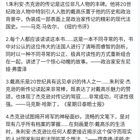
1.朱利安·杰克逊的传记是这位非凡人物的丰碑。他将20世
纪政治人物中特别引人入胜的戴高乐置于他的历史和政治
背景中，伪装成一部表面上是政治家传记的精彩的现代法
国史。——马克·马佐尔，《纽约书评》
2.每个人都应该读读这本书……这是一本不同寻常的书，书
中对公认的这位伟大的法国人进行了清晰而睿智的剖析，
同时以一种不同寻常的公正、极具可读性的方式重新组合
在一起，讲述了一个惊心动魄的故事。——政治家安东尼
娅·弗雷泽
3.戴高乐是20世纪具有远见卓识的伟人之一……朱利安·杰
克逊的新传记读起来非常棒，既表达了对戴高乐魅力的赞
颂，也体现了杰克逊对传记的驾驭……非常成功，可读性很
强。——马克斯·哈斯丁，《星期日泰晤士报》
4.杰克逊试图揭开将军的神秘面纱。流畅的文笔下，是对
现有几乎所有档案的掌握……在刻画夏尔·戴高乐的生活
时，朱利安·杰克逊比任何人都更接近揭示这个保守而现实
的人对国家利益和法国的某个想法。”——理查德·诺顿·史