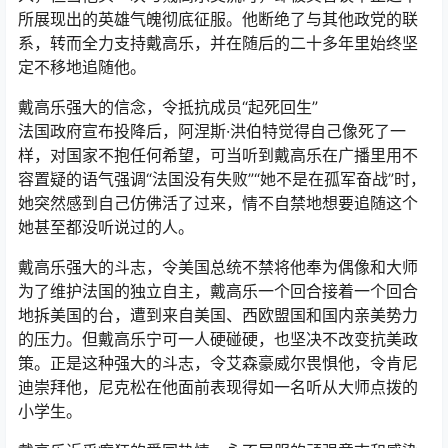
所展现出的英雄气魄彻底征服。他断绝了与其他政党的联
系，转而全力支持戴高乐，并在随后的二十多年里始终坚
定不移地追随他。
戴高乐强大的信念，令抵抗成员“起死回生”
法国政府宣布投降后，阿涅斯·洪伯特觉得自己像死了一
样，对国家不抱任何希望，可当听到戴高乐在广播里用不
容置疑的语气强调“法国没有失败”“她不是在孤军奋战”时，
她突然感到自己仿佛活了过来，情不自禁地想要追随这个
她甚至都没听说过的人。
戴高乐强大的斗志，令美国总统不禁将他奉为偶像和大师
为了维护法国的独立自主，戴高乐一个回合接着一个回合
地拆美国的台，遭到来自美国、西欧盟国和国内亲美势力
的压力。但戴高乐宁可一人硬碰硬，也坚决不改变抗美政
策。正是这种强大的斗志，令艾森豪威尔畏惧他，令肯尼
迪崇拜他，尼克松在他面前表现得如一名听从大师点拨的
小学生。