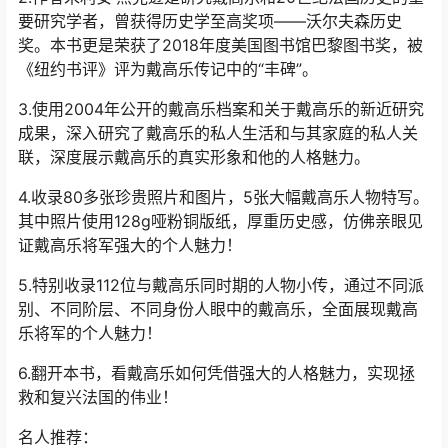
要研究学者，曾获得历史学至高奖项——沃尔夫森历史
奖。本书更是荣获了2018年度美国图书馆巴黎图书奖，被
《纽约书评》评为戴高乐传记中的“丰碑”。
3.使用2004年公开的戴高乐档案和关于戴高乐的新近研究
成果，深入研究了戴高乐的私人生活和与其家庭的私人关
联，深度展示戴高乐的真实形象和他的人格魅力。
4.收录80多张珍贵照片和图片，5张大幅戴高乐人物特写。
其中照片使用128g哑粉铜版纸，厚重历史感，仿佛亲眼见
证戴高乐将军强大的个人魅力！
5.特别收录112位与戴高乐同时期的人物小传，通过不同派
别、不同阶层、不同身份人眼中的戴高乐，全面展现戴高
乐将军的个人魅力！
6.翻开本书，看戴高乐如何凭借强大的人格魅力，实现拯
救和复兴法国的伟业！
名人推荐：