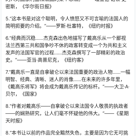
密斯，《华尔街日报》
5.“这本书是对这个聪明，令人愤怒又不可言喻的法国人的
简明扼要的介绍。”——罗斯·杜塞特，《纽约时报》
6.“经典而沉稳……杰克森出色地描写了戴高乐从一个鄙视
法兰西第三共和国争吵不休的政客转变成一个为共和主义
发声的法国军官的过程……杰克森撰写了一部精彩的政治
史。”——亚当·高普尼克，《纽约客》
7.“戴高乐一直是自拿破仑以来法国重要的政治人物……一幅
明智、经典、清晰、迷人的肖像……在未来的许多年里，
《戴高乐将军》将会成为戴高乐传记的标杆。”——大卫·A·
贝尔，《国家》
8.“作者对戴高乐——自拿破仑以来法国令人敬畏的执政者
——的娴熟研究，让人们毫不怀疑他的伟大。”——《星期
天时报》
8.“本书让以前的作品完全黯然失色，主要是因为它无可挑