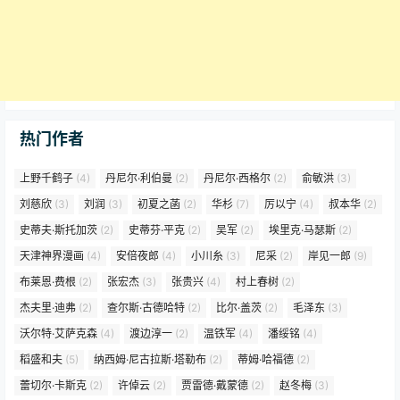
热门作者
上野千鹤子
(4)
丹尼尔·利伯曼
(2)
丹尼尔·西格尔
(2)
俞敏洪
(3)
刘慈欣
(3)
刘润
(3)
初夏之菡
(2)
华杉
(7)
厉以宁
(4)
叔本华
(2)
史蒂夫·斯托加茨
(2)
史蒂芬·平克
(2)
吴军
(2)
埃里克·马瑟斯
(2)
天津神界漫画
(4)
安倍夜郎
(4)
小川糸
(3)
尼采
(2)
岸见一郎
(9)
布莱恩·费根
(2)
张宏杰
(3)
张贵兴
(4)
村上春树
(2)
杰夫里·迪弗
(2)
查尔斯·古德哈特
(2)
比尔·盖茨
(2)
毛泽东
(3)
沃尔特·艾萨克森
(4)
渡边淳一
(2)
温铁军
(4)
潘绥铭
(4)
稻盛和夫
(5)
纳西姆·尼古拉斯·塔勒布
(2)
蒂姆·哈福德
(2)
蕾切尔·卡斯克
(2)
许倬云
(2)
贾雷德·戴蒙德
(2)
赵冬梅
(3)