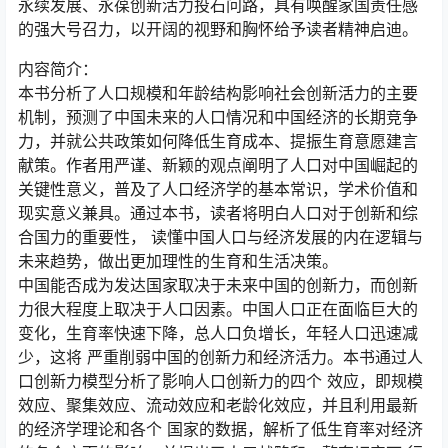
永续发展、永葆创新活力投石问路，具有唤醒家国责任感
的强大号召力，以开阔的视野和胸怀给予读者精神启迪。
内容简介：
本书分析了人口规模和年龄结构影响社会创新活力的主要
机制，预测了中国未来的人口情况和中国经济的长期竞争
力，并就公共政策如何降低生育成本、提振生育意愿建言
献策。作者用严谨、新颖的观点阐明了人口对中国崛起的
关键性意义，普及了人口经济学的基本常识，学术价值和
现实意义兼具。通过本书，读者将明白人口对于创新和综
合国力的重要性， 读懂中国人口与经济发展的内在逻辑与
未来趋势，做出更加理性的生育和生活决策。
中国能否成为发达国家取决于未来中国的创新力，而创新
力很大程度上取决于人口因素。中国人口正在面临巨大的
变化，生育率快速下降，总人口负增长，年轻人口迅速减
少，这将 严重削弱中国的创新力和经济活力。本书通过人
口创新力模型分析了影响人口创新力的四个 效应，即规模
效应、聚集效应、流动效应和老龄化效应，并且利用最新
的经济学理论和各个 国家的数据，解析了低生育率对经济