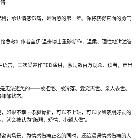
对待
权利；承认情感伤痛，是治愈的第一步。你将获得直面的勇气
情绪急救》作者盖伊·温奇博士重磅新作，温柔、理性地讲述咨
种语言，三次受邀作TED演讲，激励数百万观众、读者，走出
”是无法避免的——被拒绝、被冷落、爱宠离世、亲人去世、
的抑郁状态。
视，如果不幸一条腿骨折，可以不上班，可以收到亲朋好友的
，就会被认为“脆弱、矫情、小题大做”。
理咨询场景，为情感伤痛正名的同时，还给遭遇情感伤痛的人