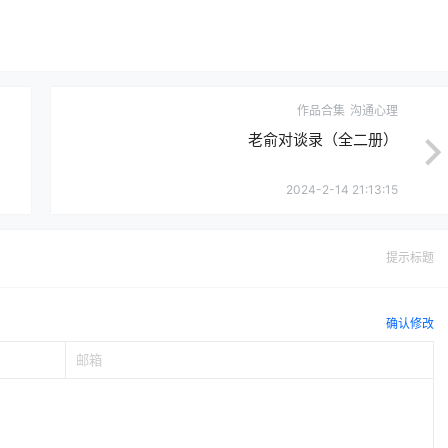
作品合集
沟通心理
老俞对谈录（全二册）
2024-2-14 21:13:15
提示标题
确认修改