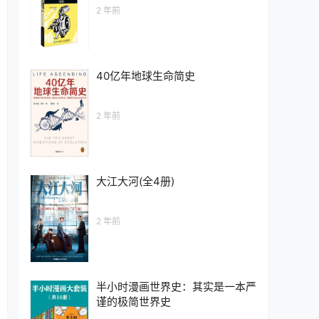
2 年前
40亿年地球生命简史
2 年前
大江大河(全4册)
2 年前
半小时漫画世界史：其实是一本严
谨的极简世界史