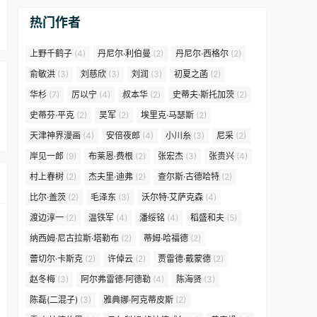
热门作者
上野千鹤子
(4)
丹尼尔·利伯曼
(2)
丹尼尔·西格尔
(2)
俞敏洪
(3)
刘慈欣
(3)
刘润
(3)
初夏之菡
(2)
华杉
(7)
厉以宁
(4)
叔本华
(2)
史蒂夫·斯托加茨
(2)
史蒂芬·平克
(2)
吴军
(2)
埃里克·马瑟斯
(2)
天津神界漫画
(4)
安倍夜郎
(4)
小川糸
(3)
尼采
(2)
岸见一郎
(9)
布莱恩·费根
(2)
张宏杰
(3)
张贵兴
(4)
村上春树
(2)
杰夫里·迪弗
(2)
查尔斯·古德哈特
(2)
比尔·盖茨
(2)
毛泽东
(3)
沃尔特·艾萨克森
(4)
渡边淳一
(2)
温铁军
(4)
潘绥铭
(4)
稻盛和夫
(5)
纳西姆·尼古拉斯·塔勒布
(2)
蒂姆·哈福德
(2)
蕾切尔·卡斯克
(2)
许倬云
(2)
贾雷德·戴蒙德
(2)
赵冬梅
(3)
阿尔弗雷德·阿德勒
(4)
陈海贤
(3)
陈磊(二混子)
(3)
雅典娜·阿克蒂皮斯
(2)