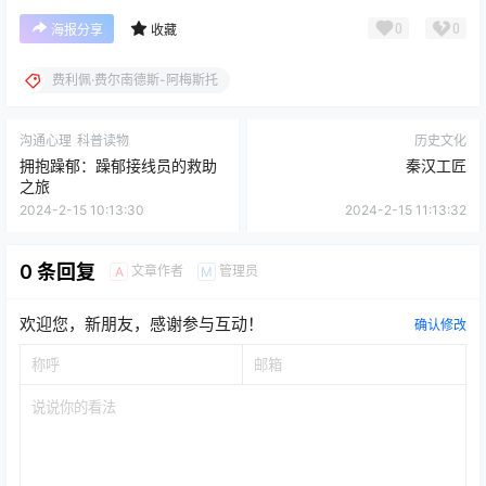
0
0
海报分享
收藏
费利佩·费尔南德斯-阿梅斯托
沟通心理
科普读物
历史文化
拥抱躁郁：躁郁接线员的救助
秦汉工匠
之旅
2024-2-15 10:13:30
2024-2-15 11:13:32
0 条回复
文章作者
管理员
A
M
欢迎您，新朋友，感谢参与互动！
确认修改