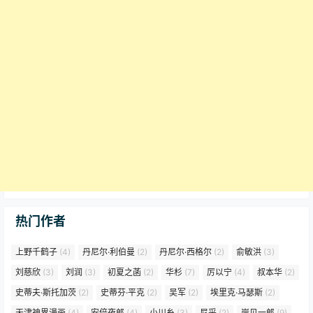
热门作者
上野千鹤子
(4)
丹尼尔·利伯曼
(2)
丹尼尔·西格尔
(2)
俞敏洪
(3)
刘慈欣
(3)
刘润
(3)
初夏之菡
(2)
华杉
(7)
厉以宁
(4)
叔本华
(2)
史蒂夫·斯托加茨
(2)
史蒂芬·平克
(2)
吴军
(2)
埃里克·马瑟斯
(2)
天津神界漫画
(4)
安倍夜郎
(4)
小川糸
(3)
尼采
(2)
岸见一郎
(9)