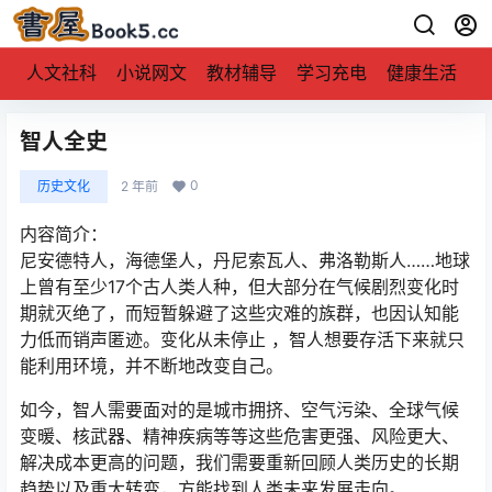
人文社科
小说网文
教材辅导
学习充电
健康生活
智人全史
0
历史文化
2 年前
内容简介：
尼安德特人，海德堡人，丹尼索瓦人、弗洛勒斯人……地球
上曾有至少17个古人类人种，但大部分在气候剧烈变化时
期就灭绝了，而短暂躲避了这些灾难的族群，也因认知能
力低而销声匿迹。变化从未停止 ，智人想要存活下来就只
能利用环境，并不断地改变自己。
如今，智人需要面对的是城市拥挤、空气污染、全球气候
变暖、核武器、精神疾病等等这些危害更强、风险更大、
解决成本更高的问题，我们需要重新回顾人类历史的长期
趋势以及重大转变，方能找到人类未来发展走向。