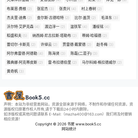
布莱恩·费根
(2)
张宏杰
(3)
张贵兴
(4)
村上春树
(2)
杰夫里·迪弗
(2)
查尔斯·古德哈特
(2)
比尔·盖茨
(2)
毛泽东
(3)
沃尔特·艾萨克森
(4)
渡边淳一
(2)
温铁军
(4)
潘绥铭
(4)
稻盛和夫
(5)
纳西姆·尼古拉斯·塔勒布
(2)
蒂姆·哈福德
(2)
蕾切尔·卡斯克
(2)
许倬云
(2)
贾雷德·戴蒙德
(2)
赵冬梅
(3)
阿尔弗雷德·阿德勒
(4)
陈海贤
(3)
陈磊(二混子)
(3)
雅典娜·阿克蒂皮斯
(2)
雷·布拉德伯里
(2)
马尔科姆·格拉德威尔
(2)
黄奇帆
(3)
声明：本站为非经营类网站，资源全部来源于网络，不制作和存储任何资源，资
源版权归原著作权人所有,请于下载后24小时内删除，
如涉版权或其他问题请联系 E-Mail:（mazha400@163.com）我们将及时撤销
相应资源！
Copyright © 2026
书屋 www.book5.cc
网站统计