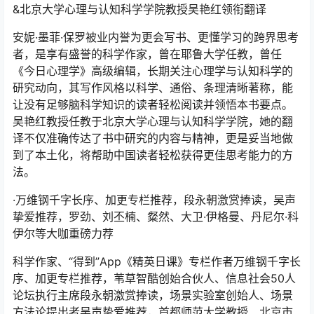
&北京大学心理与认知科学学院教授吴艳红领衔翻译
安妮·墨菲·保罗被业内誉为更会写书、更懂学习的跨界思考
者，是享有盛誉的科学作家，曾在耶鲁大学任教，曾任
《今日心理学》高级编辑，长期关注心理学与认知科学的
研究动向，其写作风格以科学、通俗、条理清晰著称，能
让没有足够脑科学知识的读者轻松阅读并领悟本书要点。
吴艳红教授任教于北京大学心理与认知科学学院，她的翻
译不仅准确传达了书中研究的内容与精神，更是妥当地做
到了本土化，将帮助中国读者轻松获得更佳思考能力的方
法。
·万维钢千字长序、加更专栏推荐，段永朝激赏捧读，吴声
挚爱推荐，罗劲、刘丕楠、粲然、大卫·伊格曼、丹尼尔·科
伊尔等大咖重磅力荐
科学作家、“得到”App《精英日课》专栏作者万维钢千字长
序、加更专栏推荐，苇草智酷创始合伙人、信息社会50人
论坛执行主席段永朝激赏捧读，场景实验室创始人、场景
方法论提出者吴声挚爱推荐，首都师范大学教授、北京市