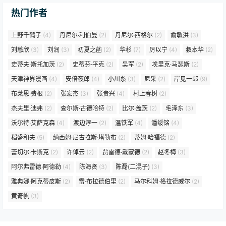
热门作者
上野千鹤子
(4)
丹尼尔·利伯曼
(2)
丹尼尔·西格尔
(2)
俞敏洪
(3)
刘慈欣
(3)
刘润
(3)
初夏之菡
(2)
华杉
(7)
厉以宁
(4)
叔本华
(2)
史蒂夫·斯托加茨
(2)
史蒂芬·平克
(2)
吴军
(2)
埃里克·马瑟斯
(2)
天津神界漫画
(4)
安倍夜郎
(4)
小川糸
(3)
尼采
(2)
岸见一郎
(9)
布莱恩·费根
(2)
张宏杰
(3)
张贵兴
(4)
村上春树
(2)
杰夫里·迪弗
(2)
查尔斯·古德哈特
(2)
比尔·盖茨
(2)
毛泽东
(3)
沃尔特·艾萨克森
(4)
渡边淳一
(2)
温铁军
(4)
潘绥铭
(4)
稻盛和夫
(5)
纳西姆·尼古拉斯·塔勒布
(2)
蒂姆·哈福德
(2)
蕾切尔·卡斯克
(2)
许倬云
(2)
贾雷德·戴蒙德
(2)
赵冬梅
(3)
阿尔弗雷德·阿德勒
(4)
陈海贤
(3)
陈磊(二混子)
(3)
雅典娜·阿克蒂皮斯
(2)
雷·布拉德伯里
(2)
马尔科姆·格拉德威尔
(2)
黄奇帆
(3)