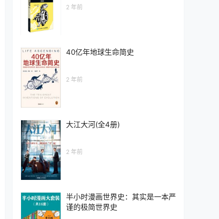
2 年前
40亿年地球生命简史
2 年前
大江大河(全4册)
2 年前
半小时漫画世界史：其实是一本严
谨的极简世界史