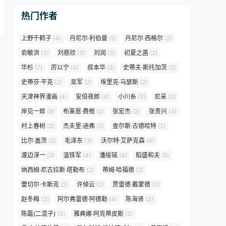
热门作者
上野千鹤子
(4)
丹尼尔·利伯曼
(2)
丹尼尔·西格尔
(2)
俞敏洪
(3)
刘慈欣
(3)
刘润
(3)
初夏之菡
(2)
华杉
(7)
厉以宁
(4)
叔本华
(2)
史蒂夫·斯托加茨
(2)
史蒂芬·平克
(2)
吴军
(2)
埃里克·马瑟斯
(2)
天津神界漫画
(4)
安倍夜郎
(4)
小川糸
(3)
尼采
(2)
岸见一郎
(9)
布莱恩·费根
(2)
张宏杰
(3)
张贵兴
(4)
村上春树
(2)
杰夫里·迪弗
(2)
查尔斯·古德哈特
(2)
比尔·盖茨
(2)
毛泽东
(3)
沃尔特·艾萨克森
(4)
渡边淳一
(2)
温铁军
(4)
潘绥铭
(4)
稻盛和夫
(5)
纳西姆·尼古拉斯·塔勒布
(2)
蒂姆·哈福德
(2)
蕾切尔·卡斯克
(2)
许倬云
(2)
贾雷德·戴蒙德
(2)
赵冬梅
(3)
阿尔弗雷德·阿德勒
(4)
陈海贤
(3)
陈磊(二混子)
(3)
雅典娜·阿克蒂皮斯
(2)