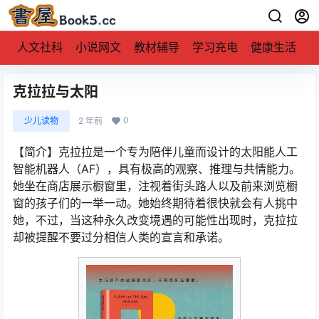
人文社科
小说网文
教材辅导
学习充电
健康生活
克拉拉与太阳
0
少儿读物
2 年前
【简介】克拉拉是一个专为陪伴儿童而设计的太阳能人工
智能机器人（AF），具有极高的观察、推理与共情能力。
她坐在商店展示橱窗里，注视着街头路人以及前来浏览橱
窗的孩子们的一举一动。她始终期待着很快就会有人挑中
她，不过，当这种永久改变境遇的可能性出现时，克拉拉
却被提醒不要过分相信人类的宣言和承诺。