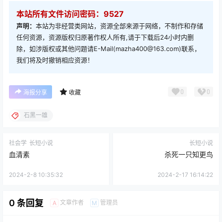
本站所有文件访问密码：9527
声明：
本站为非经营类网站，资源全部来源于网络，不制作和存储
任何资源，资源版权归原著作权人所有,请于下载后24小时内删
除，如涉版权或其他问题请E-Mail(mazha400@163.com)联系，
我们将及时撤销相应资源！
0
0
海报分享
收藏
石黑一雄
社会学
长短小说
长短小说
血清素
杀死一只知更鸟
2024-2-8 10:35:32
2024-2-17 16:14:22
0 条回复
文章作者
管理员
A
M