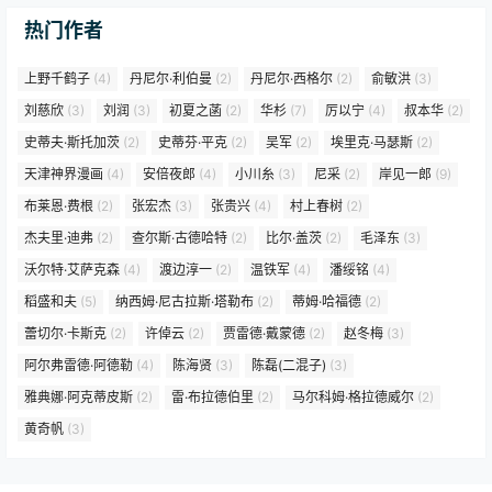
热门作者
上野千鹤子
(4)
丹尼尔·利伯曼
(2)
丹尼尔·西格尔
(2)
俞敏洪
(3)
刘慈欣
(3)
刘润
(3)
初夏之菡
(2)
华杉
(7)
厉以宁
(4)
叔本华
(2)
史蒂夫·斯托加茨
(2)
史蒂芬·平克
(2)
吴军
(2)
埃里克·马瑟斯
(2)
天津神界漫画
(4)
安倍夜郎
(4)
小川糸
(3)
尼采
(2)
岸见一郎
(9)
布莱恩·费根
(2)
张宏杰
(3)
张贵兴
(4)
村上春树
(2)
杰夫里·迪弗
(2)
查尔斯·古德哈特
(2)
比尔·盖茨
(2)
毛泽东
(3)
沃尔特·艾萨克森
(4)
渡边淳一
(2)
温铁军
(4)
潘绥铭
(4)
稻盛和夫
(5)
纳西姆·尼古拉斯·塔勒布
(2)
蒂姆·哈福德
(2)
蕾切尔·卡斯克
(2)
许倬云
(2)
贾雷德·戴蒙德
(2)
赵冬梅
(3)
阿尔弗雷德·阿德勒
(4)
陈海贤
(3)
陈磊(二混子)
(3)
雅典娜·阿克蒂皮斯
(2)
雷·布拉德伯里
(2)
马尔科姆·格拉德威尔
(2)
黄奇帆
(3)