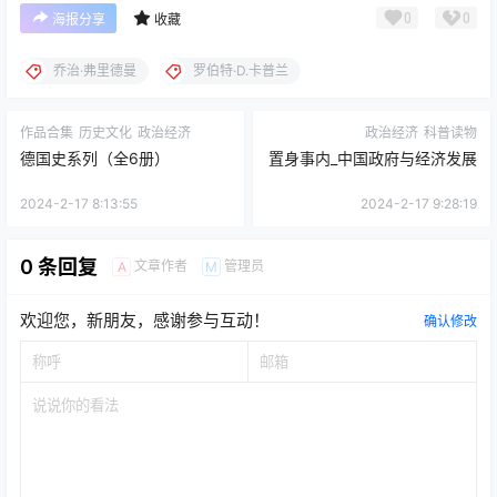
0
0
海报分享
收藏
乔治·弗里德曼
罗伯特·D.卡普兰
作品合集
历史文化
政治经济
政治经济
科普读物
德国史系列（全6册）
置身事内_中国政府与经济发展
2024-2-17 8:13:55
2024-2-17 9:28:19
0 条回复
文章作者
管理员
A
M
欢迎您，新朋友，感谢参与互动！
确认修改