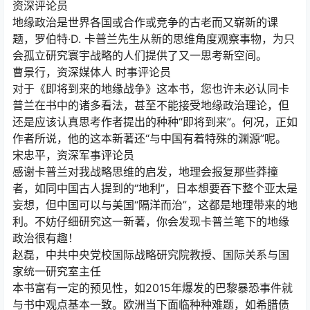
资深评论员
地缘政治是世界各国或合作或竞争的古老而又崭新的课
题，罗伯特·D. 卡普兰先生从新的思维角度观察事物，为只
会孤立研究寰宇战略的人们提供了又一思考新空间。
曹景行，资深媒体人 时事评论员
对于《即将到来的地缘战争》这本书，您也许未必认同卡
普兰在书中的诸多看法，甚至不能接受地缘政治理论，但
还是应该认真思考作者提出的种种“即将到来”。何况，正如
作者所说，他的这本新著还“与中国有着特殊的渊源”呢。
宋忠平，资深军事评论员
感谢卡普兰对我战略思维的启发，地理会报复那些莽撞
者，如同中国古人提到的“地利”，日本想要吞下整个亚太是
妄想，但中国可以与美国“隔洋而治”，这都是地理带来的地
利。不妨仔细研究这一新著，你会发现卡普兰笔下的地缘
政治很有趣！
赵磊，中共中央党校国际战略研究院教授、国际关系与国
家统一研究室主任
本书富有一定的预见性，如2015年爆发的巴黎暴恐事件就
与书中观点基本一致。欧洲当下面临种种难题，如希腊债