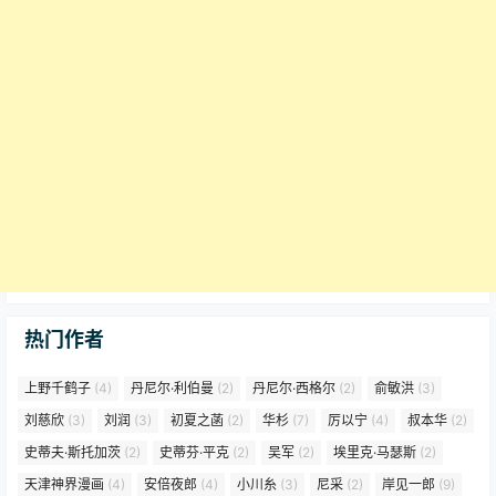
热门作者
上野千鹤子
(4)
丹尼尔·利伯曼
(2)
丹尼尔·西格尔
(2)
俞敏洪
(3)
刘慈欣
(3)
刘润
(3)
初夏之菡
(2)
华杉
(7)
厉以宁
(4)
叔本华
(2)
史蒂夫·斯托加茨
(2)
史蒂芬·平克
(2)
吴军
(2)
埃里克·马瑟斯
(2)
天津神界漫画
(4)
安倍夜郎
(4)
小川糸
(3)
尼采
(2)
岸见一郎
(9)