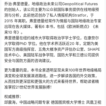
乔治·弗里德曼，地缘政治未来公司Geopolitical Futures
的创始人，该公司主要为公众就国际事务提供在线地缘预
测与分析，此前他还创办了私人情报机构Stratfor，于
2015 年离职。弗里德曼经常作为情报与国际地缘政治专家
出现在各大媒体，著有6 本书，包括《欧洲新燃点》《未
来10 年》。
弗里德曼在纽约城市大学取得政治学学士学位，在康奈尔
大学取得PhD 学位。他在学术界活跃近20 年，定期为美
国军方高级指挥官、五角大楼净资产评估办公室、SHAPE
技术中心、美国陆军战争学院、国防大学和兰德公司提供
安全与国防方面的咨询建议。
更为重要的是，本书全景透明呈现未来100年世界地缘格局
演变和全球发展演进路线，进一步解读各国的外交政策，
从而找到更深层和更强大的方式来看待世界，帮助读者精
准掌控21世纪世界发展脉搏！
权威推荐：
邱震海，中国战略问题专家 德国图宾根大学博士 凤凰卫视