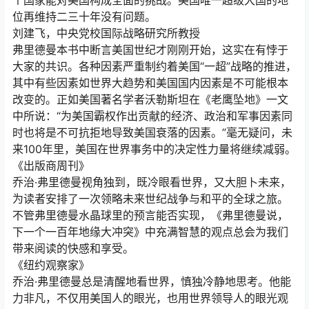
个国家能对美国构成全面的挑战。美国唯一超级大国的地
位再维持二三十年没有问题。
刘建飞，中央党校国际战略研究所教授
弗里德曼本书中断言美国世纪才刚刚开始，这实在有悖于
大家的共识。各种因素严重制约着美国“一超”战略的推进，
其中有些因素如世界大趋势和美国国内因素是不可能根本
改变的。正如美国著名学者沃勒斯坦在《老鹰坠地》一文
中所说：“为美国霸权作出贡献的经济、政治和军事因素同
时也将是不可抗拒地导致美国衰落的因素。”毫无疑问，未
来100年里，美国在世界事务中的决定性力量将继续减弱。
《出版商周刊》
乔治·弗里德曼视角独到，既冷眼看世界，又大胆卜未来，
为读者安排了一次领略未来世纪战争与和平的全球之旅。
不管弗里德曼水晶球里的预言能否实现，《弗里德曼说，
下一个一百年地缘大冲突》中充满智慧的观点总会为我们
带来阅读的快感和享受。
《纽约观察家》
乔治·弗里德曼总是清醒地看世界，慎独冷静地思考。他能
力非凡，不仅用美国人的眼光，也用世界领导人的眼光观