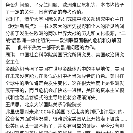
务谈判问题、乌克兰问题、欧洲难民危机等，本书均给予
了一定的关注，具有较高的参考价值。
张利华，清华大学国际关系研究院中欧关系研究中心主任
《欧洲新燃点》一书以宏大的历史视野和个人的所见所闻
分析了发生在欧洲的两次世界大战的历史和文化根源，“二
战”后欧洲一体化组织——欧洲联盟面临的危机和分解因
素……此书不失为一部研究欧洲问题的力作。
周琪，中国社会科学院美国研究所研究员、美国政治研究
室主任
金融危机动摇了美国在世界金融体系中的主导地位，美国
在未来没有能力在类似危机中担当领导者的角色。美国在
全球中的地位肯定会发生变化，这在很大程度上是亚洲发
展带来的，而且危机会加快这一进程，美国的资本主义模
式和金融监管模式的主导地位将会逐渐消失。
王缉思，北京大学国际关系学院院长
弗里德曼对未来100年和美国今后走势的判断也许是对的。
综合各方面的情况看，很难断定美国从此开始走下坡路……
说美国从此一蹶不振了，并没有可靠的证据。至今没有哪