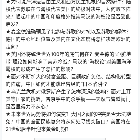
★为何说海洋是自由主义和西方民主扎根的自然条件？陆
权代表苏联在与海权代表美国的终极对决中，为何败下阵
来？崛起中的中国和印度格外推崇马汉的海权论是否受此
启发？
★麦金德准确预见了北约与苏联的对抗以及苏联的解体？
德国的中心地理位置及其内在文化态度将怎样决定欧洲的
走向?
★美国还将统治世界100年的底气何在？麦金德的“心脏地
带”理论如何影响了美苏冷战？马汉的“海权论”对美国海洋
霸权的形成产生了怎样的影响？
★面对不断扩大的贫富差距、巨额政府负债、结构化转型
的阵痛，中国如何才能跳出曾经的“日本陷阱”？
★乌克兰危机对俄罗斯产生了怎样深远的影响？面对土耳
其等国家的挑衅，普京手中的杀手锏——天然气管道阀门
是否显得力不从心？
★未来世界局势将如何演变？大国之间的冲突是否无法避
免？中国的全面民族复兴将从何处寻找突破口？美国将在
21世纪后半叶迎来黄金时期？