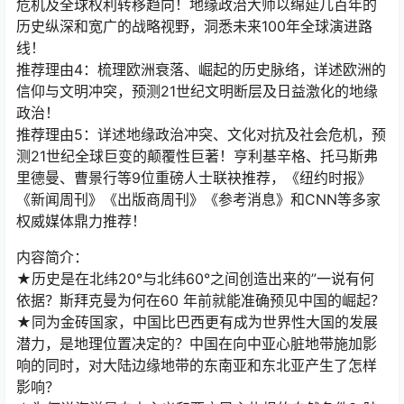
危机及全球权利转移趋向！地缘政治大师以绵延几百年的
历史纵深和宽广的战略视野，洞悉未来100年全球演进路
线！
推荐理由4：梳理欧洲衰落、崛起的历史脉络，详述欧洲的
信仰与文明冲突，预测21世纪文明断层及日益激化的地缘
政治！
推荐理由5：详述地缘政治冲突、文化对抗及社会危机，预
测21世纪全球巨变的颠覆性巨著！亨利基辛格、托马斯弗
里德曼、曹景行等9位重磅人士联袂推荐，《纽约时报》
《新闻周刊》《出版商周刊》《参考消息》和CNN等多家
权威媒体鼎力推荐！
内容简介：
★历史是在北纬20°与北纬60°之间创造出来的”一说有何
依据？斯拜克曼为何在60 年前就能准确预见中国的崛起？
★同为金砖国家，中国比巴西更有成为世界性大国的发展
潜力，是地理位置决定的？中国在向中亚心脏地带施加影
响的同时，对大陆边缘地带的东南亚和东北亚产生了怎样
影响？