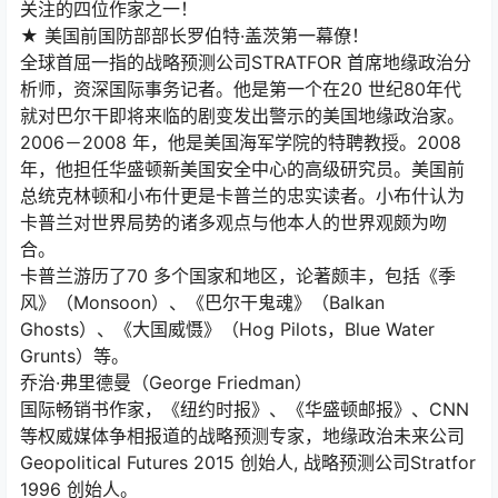
关注的四位作家之一！
★ 美国前国防部部长罗伯特·盖茨第一幕僚！
全球首屈一指的战略预测公司STRATFOR 首席地缘政治分
析师，资深国际事务记者。他是第一个在20 世纪80年代
就对巴尔干即将来临的剧变发出警示的美国地缘政治家。
2006－2008 年，他是美国海军学院的特聘教授。2008
年，他担任华盛顿新美国安全中心的高级研究员。美国前
总统克林顿和小布什更是卡普兰的忠实读者。小布什认为
卡普兰对世界局势的诸多观点与他本人的世界观颇为吻
合。
卡普兰游历了70 多个国家和地区，论著颇丰，包括《季
风》（Monsoon）、《巴尔干鬼魂》（Balkan
Ghosts）、《大国威慑》（Hog Pilots，Blue Water
Grunts）等。
乔治·弗里德曼（George Friedman）
国际畅销书作家，《纽约时报》、《华盛顿邮报》、CNN
等权威媒体争相报道的战略预测专家，地缘政治未来公司
Geopolitical Futures 2015 创始人, 战略预测公司Stratfor
1996 创始人。