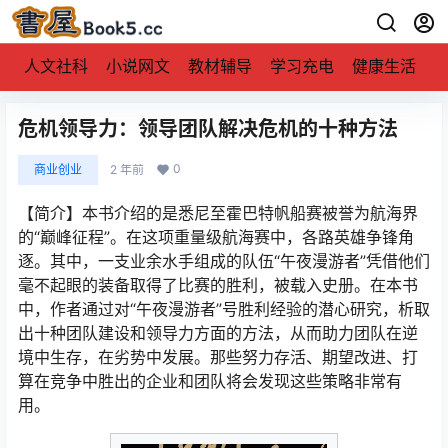
人文社科
小说网文
教材辅导
学习充电
健康生活
危机领导力：领导团队解决危机的十种方法
0
商业创业
2 年前
【简介】本书介绍的是悉尼至霍巴特帆船赛被誉为航海界
的“巅峰征程”。在这项重量级航海赛中，各路英雄争锋角
逐。其中，一支业余水手组成的队伍“午夜漫游者”凭借他们
毫不起眼的装备取得了比赛的胜利，被载入史册。在本书
中，作者通过对“午夜漫游者”号胜利经验的潜心研究，析取
出十种团队建设和领导力方面的方法，从而助力团队在逆
境中生存，在劣势中发展。那些努力存活、期望改进、打
算在竞争中胜出的企业和团队将会发现这些策略非常有
用。