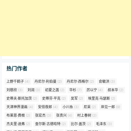
热门作者
上野千鹤子
(4)
丹尼尔·利伯曼
(2)
丹尼尔·西格尔
(2)
俞敏洪
(3)
刘慈欣
(3)
刘润
(3)
初夏之菡
(2)
华杉
(7)
厉以宁
(4)
叔本华
(2)
史蒂夫·斯托加茨
(2)
史蒂芬·平克
(2)
吴军
(2)
埃里克·马瑟斯
(2)
天津神界漫画
(4)
安倍夜郎
(4)
小川糸
(3)
尼采
(2)
岸见一郎
(9)
布莱恩·费根
(2)
张宏杰
(3)
张贵兴
(4)
村上春树
(2)
杰夫里·迪弗
(2)
查尔斯·古德哈特
(2)
比尔·盖茨
(2)
毛泽东
(3)