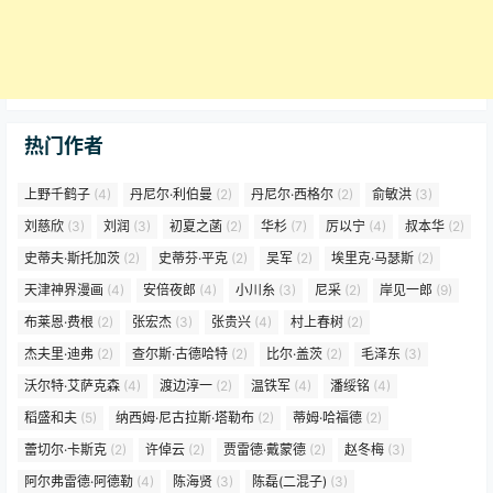
热门作者
上野千鹤子
(4)
丹尼尔·利伯曼
(2)
丹尼尔·西格尔
(2)
俞敏洪
(3)
刘慈欣
(3)
刘润
(3)
初夏之菡
(2)
华杉
(7)
厉以宁
(4)
叔本华
(2)
史蒂夫·斯托加茨
(2)
史蒂芬·平克
(2)
吴军
(2)
埃里克·马瑟斯
(2)
天津神界漫画
(4)
安倍夜郎
(4)
小川糸
(3)
尼采
(2)
岸见一郎
(9)
布莱恩·费根
(2)
张宏杰
(3)
张贵兴
(4)
村上春树
(2)
杰夫里·迪弗
(2)
查尔斯·古德哈特
(2)
比尔·盖茨
(2)
毛泽东
(3)
沃尔特·艾萨克森
(4)
渡边淳一
(2)
温铁军
(4)
潘绥铭
(4)
稻盛和夫
(5)
纳西姆·尼古拉斯·塔勒布
(2)
蒂姆·哈福德
(2)
蕾切尔·卡斯克
(2)
许倬云
(2)
贾雷德·戴蒙德
(2)
赵冬梅
(3)
阿尔弗雷德·阿德勒
(4)
陈海贤
(3)
陈磊(二混子)
(3)