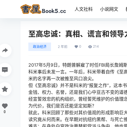
人文社科
小说网文
至高忠诚：真相、谎言和领导
0
214
政治经济
2 年前
2017年5月9日，特朗普解雇了时任FBI局长
科米事后未发一言。一年后，科米带着自传《至
米的名字再一次被推至风口浪尖。
但《至高忠诚》并不是科米的“报复之作”，这本
金钱、权力、名誉，还是我们心中亘古不变的道
经宣誓效忠的机构组织，曾经誓死维护的价值理
为代价，我们是否还能坚定如斯？
0
就此，科米回顾了那些对其价值观的形成影响巨
读究竟从何而来。在早期对抗纽约黑帮、与死亡
难支；在身处白宫政治更替和党派斗争中，他也