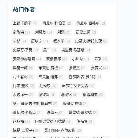
热门作者
上野千鹤子
(4)
丹尼尔·利伯曼
(2)
丹尼尔·西格尔
(2)
俞敏洪
(3)
刘慈欣
(3)
刘润
(3)
初夏之菡
(2)
华杉
(7)
厉以宁
(4)
叔本华
(2)
史蒂夫·斯托加茨
(2)
史蒂芬·平克
(2)
吴军
(2)
埃里克·马瑟斯
(2)
天津神界漫画
(4)
安倍夜郎
(4)
小川糸
(3)
尼采
(2)
岸见一郎
(9)
布莱恩·费根
(2)
张宏杰
(3)
张贵兴
(4)
村上春树
(2)
杰夫里·迪弗
(2)
查尔斯·古德哈特
(2)
比尔·盖茨
(2)
毛泽东
(3)
沃尔特·艾萨克森
(4)
渡边淳一
(2)
温铁军
(4)
潘绥铭
(4)
稻盛和夫
(5)
纳西姆·尼古拉斯·塔勒布
(2)
蒂姆·哈福德
(2)
蕾切尔·卡斯克
(2)
许倬云
(2)
贾雷德·戴蒙德
(2)
赵冬梅
(3)
阿尔弗雷德·阿德勒
(4)
陈海贤
(3)
陈磊(二混子)
(3)
雅典娜·阿克蒂皮斯
(2)