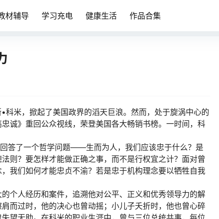
教材辅导
学习充电
健康生活
作品合集
力
詹姆斯•科米，掀起了美国政界的滔天巨浪。然而，处于旋涡中心的
高忠诚》重回公众视线，荣登美国各大畅销书榜。一时间，科
书回答了一个哲学问题——生而为人，我们应该忠于什么？是
德法则？要怎样才能做正确之事，而不是行权宜之计？面对曾
念，我们如何才能忠贞不渝？若是忠于机构理念要以牺牲自我
大的个人经历和案件，追溯他对公平、正义和优秀领导力的解
擦肩而过时，他的决心也曾动摇；小儿子夭折时，他也曾心碎
曾失望无助。在科米的职业生涯中，曾与三位总统共事，每位