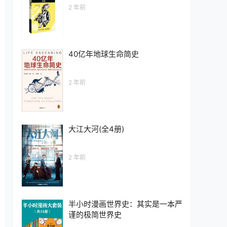
2 年前
40亿年地球生命简史
2 年前
大江大河(全4册)
2 年前
半小时漫画世界史：其实是一本严
谨的极简世界史