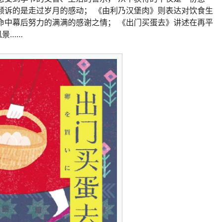
倾诉的是走过岁月的感动； 《由利乃汉堡肉》则表达对饮食生
命中幕后努力的满满的感谢之情； 《出门买蛋去》讲述在再平
景……