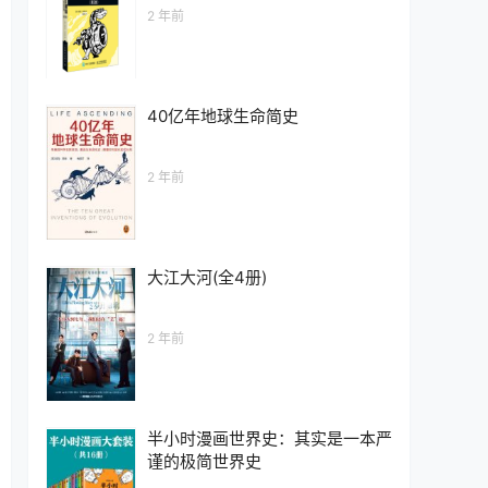
2 年前
40亿年地球生命简史
2 年前
大江大河(全4册)
2 年前
半小时漫画世界史：其实是一本严
谨的极简世界史