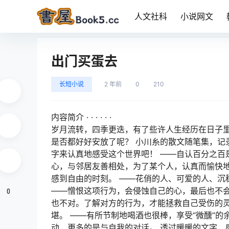
人文社科
小说网文
出门买蛋去
长短小说
2 年前
0
210
内容简介 · · · · · ·
岁月流转，四季更迭，有了些许人生经历在日子里
是否都好好安放了呢？ 小川糸的散文随笔集，记
字来认真地感受这个世界吧！ ——自认百分之百
心，与邻居友善相处，为了某个人，认真而愉快地
感到自由的时刻。 ——花俏的人、可爱的人、沉
——憎恨这项行为，会侵蚀自己的心，最后也不会
0
也不对。了解对方的行为，才能拯救自己受伤的灵
堪。 ——有所节制地喝酒也很棒，享受“微醺”
动，更多的是与自我的对话。 透过暖暖的文字，