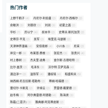
热门作者
上野千鹤子
(4)
丹尼尔·利伯曼
(2)
丹尼尔·西格尔
(2)
俞敏洪
(3)
刘慈欣
(3)
刘润
(3)
初夏之菡
(2)
华杉
(7)
厉以宁
(4)
叔本华
(2)
史蒂夫·斯托加茨
(2)
史蒂芬·平克
(2)
吴军
(2)
埃里克·马瑟斯
(2)
天津神界漫画
(4)
安倍夜郎
(4)
小川糸
(3)
尼采
(2)
岸见一郎
(9)
布莱恩·费根
(2)
张宏杰
(3)
张贵兴
(4)
村上春树
(2)
杰夫里·迪弗
(2)
查尔斯·古德哈特
(2)
比尔·盖茨
(2)
毛泽东
(3)
沃尔特·艾萨克森
(4)
渡边淳一
(2)
温铁军
(4)
潘绥铭
(4)
稻盛和夫
(5)
纳西姆·尼古拉斯·塔勒布
(2)
蒂姆·哈福德
(2)
蕾切尔·卡斯克
(2)
许倬云
(2)
贾雷德·戴蒙德
(2)
赵冬梅
(3)
阿尔弗雷德·阿德勒
(4)
陈海贤
(3)
陈磊(二混子)
(3)
雅典娜·阿克蒂皮斯
(2)