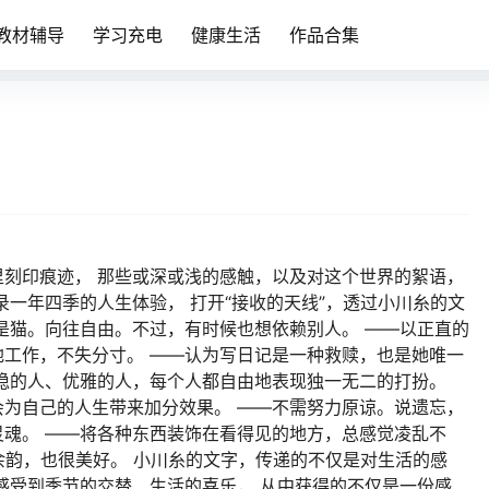
教材辅导
学习充电
健康生活
作品合集
刻印痕迹， 那些或深或浅的感触，以及对这个世界的絮语，
录一年四季的人生体验， 打开“接收的天线”，透过小川糸的文
是猫。向往自由。不过，有时候也想依赖别人。 ——以正直的
工作，不失分寸。 ——认为写日记是一种救赎，也是她唯一
稳的人、优雅的人，每个人都自由地表现独一无二的打扮。
为自己的人生带来加分效果。 ——不需努力原谅。说遗忘，
魂。 ——将各种东西装饰在看得见的地方，总感觉凌乱不
的余韵，也很美好。 小川糸的文字，传递的不仅是对生活的感
感受到季节的交替、生活的喜乐， 从中获得的不仅是一份感