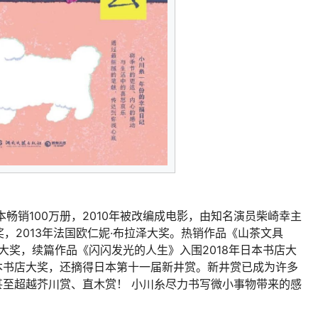
畅销100万册，2010年被改编成电影，由知名演员柴崎幸主
奖，2013年法国欧仁妮·布拉泽大奖。热销作品《山茶文具
店大奖，续篇作品《闪闪发光的人生》入围2018年日本书店大
本书店大奖，还摘得日本第十一届新井赏。新井赏已成为许多
至超越芥川赏、直木赏！ 小川糸尽力书写微小事物带来的感