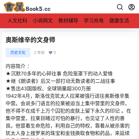
人文社科
小说网文
教材辅导
学习充电
健康生活
奥斯维辛的文身师
0
历史文化
2 年前
内容简介 ：
★沉默70多年的心碎往事 危险笼罩下的动人爱情
★继《朗读者》后又一部打动无数读者的二战往事
★售出43国版权、全球销量超300万册
1942年4月，斯洛伐克犹太人拉莱被强行送往奥斯维辛集
中营。会说多门语言的拉莱被迫当上集中营里的文身师，
他不得不在成千上万个囚犯的皮肤上留下永久的印记 。在
集中营里，拉莱目睹过可怕的暴行，也见证了人性的善
良。他冒着生命危险，利用自己的特权，靠着从被杀害的
犹太人身上搜罗来的珠宝和金钱换取食物和药品，来延续