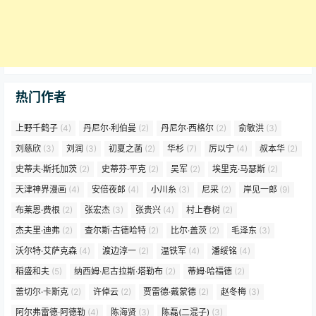
热门作者
上野千鹤子
(4)
丹尼尔·利伯曼
(2)
丹尼尔·西格尔
(2)
俞敏洪
(3)
刘慈欣
(3)
刘润
(3)
初夏之菡
(2)
华杉
(7)
厉以宁
(4)
叔本华
(2)
史蒂夫·斯托加茨
(2)
史蒂芬·平克
(2)
吴军
(2)
埃里克·马瑟斯
(2)
天津神界漫画
(4)
安倍夜郎
(4)
小川糸
(3)
尼采
(2)
岸见一郎
(9)
布莱恩·费根
(2)
张宏杰
(3)
张贵兴
(4)
村上春树
(2)
杰夫里·迪弗
(2)
查尔斯·古德哈特
(2)
比尔·盖茨
(2)
毛泽东
(3)
沃尔特·艾萨克森
(4)
渡边淳一
(2)
温铁军
(4)
潘绥铭
(4)
稻盛和夫
(5)
纳西姆·尼古拉斯·塔勒布
(2)
蒂姆·哈福德
(2)
蕾切尔·卡斯克
(2)
许倬云
(2)
贾雷德·戴蒙德
(2)
赵冬梅
(3)
阿尔弗雷德·阿德勒
(4)
陈海贤
(3)
陈磊(二混子)
(3)