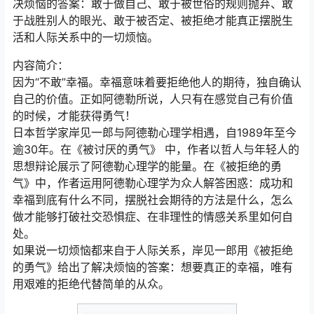
决烦恼的答案：敢于做自己、敢于被世俗的规则抛弃、敢
于战胜别人的眼光、敢于被否定、被拒绝才能真正摆脱生
活和人际关系中的一切烦恼。
内容简介：
因为“不敢”幸福。幸福意味着要拒绝他人的期待，独自确认
自己的价值。正如阿德勒所说，人只有在感觉自己有价值
的时候，才能获得勇气！
日本哲学家岸见一郎与阿德勒心理学相遇，自1989年至今
逾30年。在《被讨厌的勇气》 中，作者以哲人与年轻人的
思想辩论展示了阿德勒心理学的能量。在《被拒绝的勇
气》中，作者运用阿德勒心理学为众人解答困惑：成功和
幸福到底有什么不同，摆脱社会期待的方法是什么，怎么
做才能够打破社交恐惧症、在非理性的情感关系里如何自
处。
如果说一切烦恼都来自于人际关系，岸见一郎用《被拒绝
的勇气》给出了解决烦恼的答案：想要真正的幸福，唯有
用艰难的拒绝代替简单的从众。