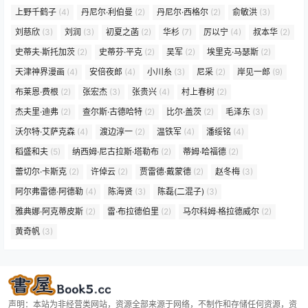
上野千鹤子
(4)
丹尼尔·利伯曼
(2)
丹尼尔·西格尔
(2)
俞敏洪
(3)
刘慈欣
(3)
刘润
(3)
初夏之菡
(2)
华杉
(7)
厉以宁
(4)
叔本华
(2)
史蒂夫·斯托加茨
(2)
史蒂芬·平克
(2)
吴军
(2)
埃里克·马瑟斯
(2)
天津神界漫画
(4)
安倍夜郎
(4)
小川糸
(3)
尼采
(2)
岸见一郎
(9)
布莱恩·费根
(2)
张宏杰
(3)
张贵兴
(4)
村上春树
(2)
杰夫里·迪弗
(2)
查尔斯·古德哈特
(2)
比尔·盖茨
(2)
毛泽东
(3)
沃尔特·艾萨克森
(4)
渡边淳一
(2)
温铁军
(4)
潘绥铭
(4)
稻盛和夫
(5)
纳西姆·尼古拉斯·塔勒布
(2)
蒂姆·哈福德
(2)
蕾切尔·卡斯克
(2)
许倬云
(2)
贾雷德·戴蒙德
(2)
赵冬梅
(3)
阿尔弗雷德·阿德勒
(4)
陈海贤
(3)
陈磊(二混子)
(3)
雅典娜·阿克蒂皮斯
(2)
雷·布拉德伯里
(2)
马尔科姆·格拉德威尔
(2)
黄奇帆
(3)
声明：本站为非经营类网站，资源全部来源于网络，不制作和存储任何资源，资