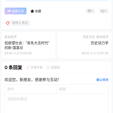
0
0
海报分享
收藏
彼得·D·希夫
政治经济
历史文化
政治经济
低欲望社会：“丧失大志时代”
历史动力学
的新·国富论
2024-2-5 12:05:28
2024-2-5 13:51:53
0 条回复
文章作者
管理员
A
M
欢迎您，新朋友，感谢参与互动！
确认修改