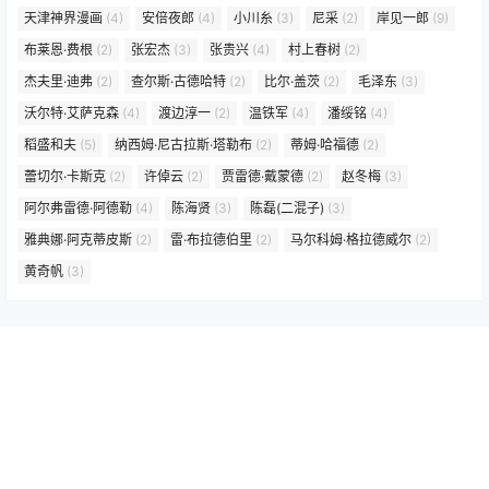
天津神界漫画
(4)
安倍夜郎
(4)
小川糸
(3)
尼采
(2)
岸见一郎
(9)
布莱恩·费根
(2)
张宏杰
(3)
张贵兴
(4)
村上春树
(2)
杰夫里·迪弗
(2)
查尔斯·古德哈特
(2)
比尔·盖茨
(2)
毛泽东
(3)
沃尔特·艾萨克森
(4)
渡边淳一
(2)
温铁军
(4)
潘绥铭
(4)
稻盛和夫
(5)
纳西姆·尼古拉斯·塔勒布
(2)
蒂姆·哈福德
(2)
蕾切尔·卡斯克
(2)
许倬云
(2)
贾雷德·戴蒙德
(2)
赵冬梅
(3)
阿尔弗雷德·阿德勒
(4)
陈海贤
(3)
陈磊(二混子)
(3)
雅典娜·阿克蒂皮斯
(2)
雷·布拉德伯里
(2)
马尔科姆·格拉德威尔
(2)
黄奇帆
(3)
声明：本站为非经营类网站，资源全部来源于网络，不制作和存储任何资源，资
源版权归原著作权人所有,请于下载后24小时内删除，
如涉版权或其他问题请联系 E-Mail:（mazha400@163.com）我们将及时撤销
相应资源！
Copyright © 2026
书屋 www.book5.cc
网站统计