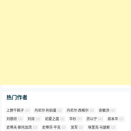
热门作者
上野千鹤子
(4)
丹尼尔·利伯曼
(2)
丹尼尔·西格尔
(2)
俞敏洪
(3)
刘慈欣
(3)
刘润
(3)
初夏之菡
(2)
华杉
(7)
厉以宁
(4)
叔本华
(2)
史蒂夫·斯托加茨
(2)
史蒂芬·平克
(2)
吴军
(2)
埃里克·马瑟斯
(2)