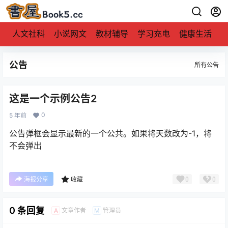
人文社科
小说网文
教材辅导
学习充电
健康生活
公告
所有公告
这是一个示例公告2
0
5 年前
公告弹框会显示最新的一个公共。如果将天数改为-1，将
不会弹出
0
0
海报分享
收藏
0 条回复
文章作者
管理员
A
M