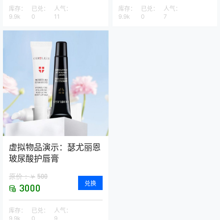
库存：
已兑：
人气：
库存：
已兑：
人气：
9.9k
0
11
9.9k
0
7
虚拟物品演示：瑟尤丽恩
玻尿酸护唇膏
原价：
500
￥
兑换
3000
库存：
已兑：
人气：
9.9k
0
9