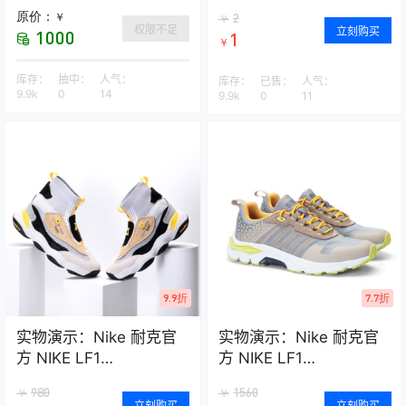
原价：
￥
2
￥
权限不足
立刻购买
1000
1
￥
库存：
抽中：
人气：
库存：
已售：
人气：
9.9k
0
14
9.9k
0
11
9.9折
7.7折
实物演示：Nike 耐克官
实物演示：Nike 耐克官
方 NIKE LF1
方 NIKE LF1
DUCKBOOT LOW 男子
DUCKBOOT LOW 男子
980
1560
￥
￥
运动鞋 AA1125
运动鞋 AA1125
立刻购买
立刻购买