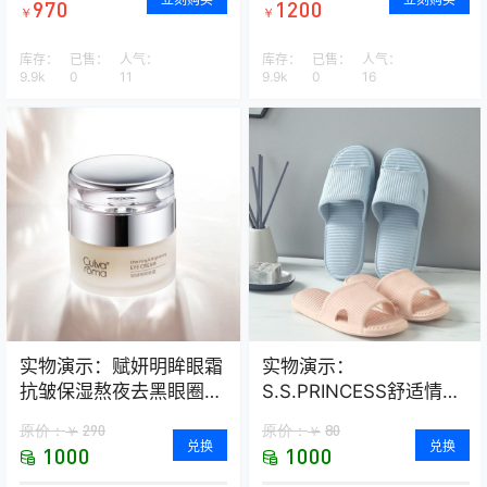
970
1200
￥
￥
库存：
已售：
人气：
库存：
已售：
人气：
9.9k
0
11
9.9k
0
16
实物演示：赋妍明眸眼霜
实物演示：
抗皱保湿熬夜去黑眼圈
S.S.PRINCESS舒适情侣
经典热销爆款
款浴室拖鞋–2双装
原价：
290
原价：
80
￥
￥
兑换
兑换
1000
1000