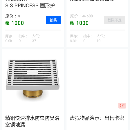
S.S.PRINCESS 圆形护颈
荞麦保健枕
原价：
原价：
600
￥
￥
抽奖
权限不足
1000
1000
库存：
抽中：
人气：
库存：
抽中：
人气：
9.9k
0
37
9.9k
0
10
5折
精铜快速排水防虫防臭浴
虚拟物品演示：出售卡密
室铜地漏