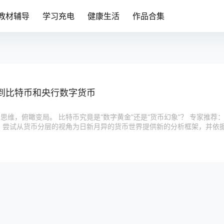
教材辅导
学习充电
健康生活
作品合集
到比特币和央行数字货币
思维，俯瞰变局。 比特币究竟是“数字黄金”还是“货币幻象”？ 专家推荐
，尝试从货币分层的视角为日新月异的货币世界提供新的分析框架，并依
功之处。 王巍（全联并购工会创始会长，金融博物馆理事长） 我们…..