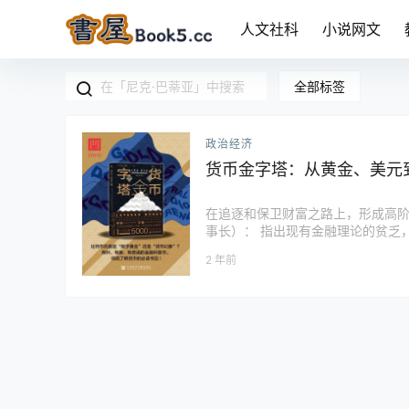
人文社科
小说网文
全部标签
政治经济
货币金字塔：从黄金、美元
在追逐和保卫财富之路上，形成高阶
事长）： 指出现有金融理论的贫乏
若干共同特征，是《货币金字塔》的成
2 年前