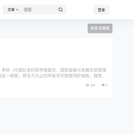
文章
登录
尼克·巴蒂亚
： 李扬（中国社会科院学部委员、国家金融与发展实验室理
据这一框架，将迄今为止的所有货币制度同炉熔炼，提炼出
.
407
0