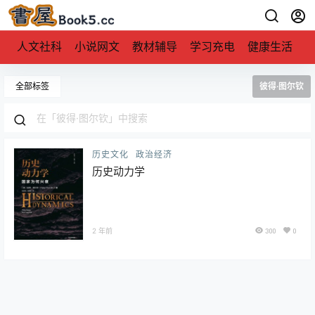
人文社科
小说网文
教材辅导
学习充电
健康生活
全部标签
彼得·图尔钦
历史文化
政治经济
历史动力学
2 年前
300
0