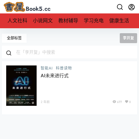
人文社科
小说网文
教材辅导
学习充电
健康生活
全部标签
李开复
智能AI
科普读物
AI未来进行式
2 年前
677
0