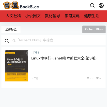
人文社科
小说网文
教材辅导
学习充电
健康生活
全部标签
Richard Blum
计算机
Linux命令行与shell脚本编程大全(第3版)
2 年前
331
0