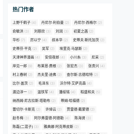
热门作者
上野千鹤子
(4)
丹尼尔·利伯曼
(2)
丹尼尔·西格尔
(2)
俞敏洪
(3)
刘慈欣
(3)
刘润
(3)
初夏之菡
(2)
华杉
(7)
厉以宁
(4)
叔本华
(2)
史蒂夫·斯托加茨
(2)
史蒂芬·平克
(2)
吴军
(2)
埃里克·马瑟斯
(2)
天津神界漫画
(4)
安倍夜郎
(4)
小川糸
(3)
尼采
(2)
岸见一郎
(9)
布莱恩·费根
(2)
张宏杰
(3)
张贵兴
(4)
村上春树
(2)
杰夫里·迪弗
(2)
查尔斯·古德哈特
(2)
比尔·盖茨
(2)
毛泽东
(3)
沃尔特·艾萨克森
(4)
渡边淳一
(2)
温铁军
(4)
潘绥铭
(4)
稻盛和夫
(5)
纳西姆·尼古拉斯·塔勒布
(2)
蒂姆·哈福德
(2)
蕾切尔·卡斯克
(2)
许倬云
(2)
贾雷德·戴蒙德
(2)
赵冬梅
(3)
阿尔弗雷德·阿德勒
(4)
陈海贤
(3)
陈磊(二混子)
(3)
雅典娜·阿克蒂皮斯
(2)