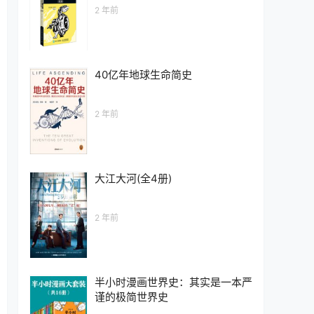
2 年前
40亿年地球生命简史
2 年前
大江大河(全4册)
2 年前
半小时漫画世界史：其实是一本严
谨的极简世界史