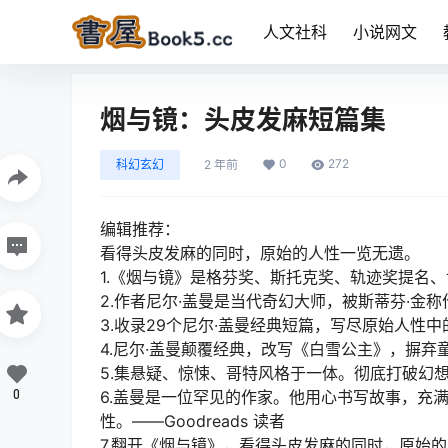
人文社科
小说网文
烟与镜：头皮发麻短篇集
0
272
科幻玄幻
2 年前
编辑推荐：
看得头皮发麻的同时，原始的人性一览无遗。
1.《烟与镜》是格芬奖、斯托克奖、轨迹奖提名
2.作者尼尔·盖曼是当代奇幻大师，被斯蒂芬·金称
3.收录29个尼尔·盖曼经典短篇，写尽原始人性
4.尼尔·盖曼颠覆经典，改写《白雪公主》，摒
5.集悬疑、惊悚、哥特风格于一体。彻底打破幻
0
6.盖曼是一位罕见的作家。他用心书写故事，充
性。——Goodreads 读者
7.翻开《烟与镜》，看得头皮发麻的同时，原始