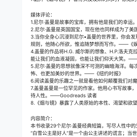
媒体评论：
1.尼尔·盖曼是故事的宝库，拥有他是我们的幸运
2.尼尔·盖曼是英国国宝，现在他也同样成为了美
3.当你全身心沉浸到尼尔•盖曼的世界里，你会
规则，他随心所欲，惟追随梦想而写作。——《
4.盖曼的作品将H.G. 威尔斯的想象、H.P.
能让我们的血液凝固，也能让我们仰天大笑。—
5.尼尔·盖曼的思想就像深不可测的幽暗海洋。
怖、也更加美妙的世界。——《纽约时报》
6.阅读盖曼的乐趣之一就是看他如何颠覆我们对
7.盖曼盖曼是一位罕见的作家。他用心书写故事
待人性。——Goodreads 读者
8.《烟与镜》暴露了人类原始的本性、渴望和欲望。—
内容简介：
本书收录29个尼尔·盖曼经典短篇，写尽人性中
“白雪公主是好人”是一个由公主讲述的谎言；当