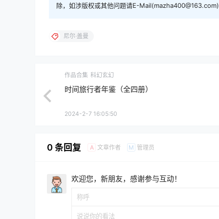
除，如涉版权或其他问题请E-Mail(mazha400@163.
尼尔·盖曼
作品合集
科幻玄幻
时间旅行者年鉴（全四册）
2024-2-7 16:05:50
0 条回复
文章作者
管理员
A
M
欢迎您，新朋友，感谢参与互动！