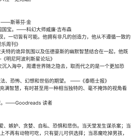
。——斯蒂芬·金
国国宝。——科幻大师威廉·吉布森
发现，一切皆有可能。他拥有非凡的创造力，他从不遵循一致的
娱乐周刊》
洛夫克拉夫特的诡异氛围以及伍德豪斯的幽默智慧结合在一起，他既
—《明尼阿波利斯星论坛》
每次沉入海中，周遭世界随之隐去，取而代之的是一个更加恐
魔法、恐怖、幻想和世俗的期望。 ——《泰晤士报》
，充满智慧，有时甚至用一种相当独特的、毫不掩饰的视角看
—Goodreads 读者
的爱、嫉妒、贪婪、自私、恐惧和悲伤。当天堂发生谋杀案；当
世上不再有动物可吃，只有婴儿可供选择；当恶魔吃掉男孩，