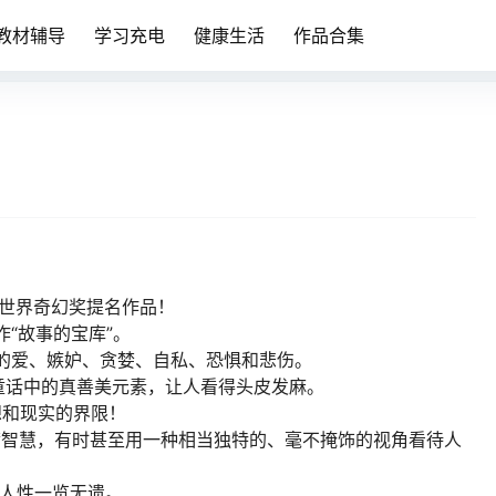
教材辅导
学习充电
健康生活
作品合集
、世界奇幻奖提名作品！
作“故事的宝库”。
中的爱、嫉妒、贪婪、自私、恐惧和悲伤。
弃童话中的真善美元素，让人看得头皮发麻。
想和现实的界限！
满智慧，有时甚至用一种相当独特的、毫不掩饰的视角看待人
的人性一览无遗。