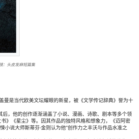
镜：头皮发麻短篇集
尔·盖曼是当代欧美文坛耀眼的新星，被《文学传记辞典》誉为十
。其后，他的创作逐渐涵盖了小说、漫画、诗歌、剧本等多个领
之书》《星尘》等。因其作品的独特风格和想象力，《迈阿密
惊悚小说大师斯蒂芬·金则认为他“创作力之丰沃与作品水准之