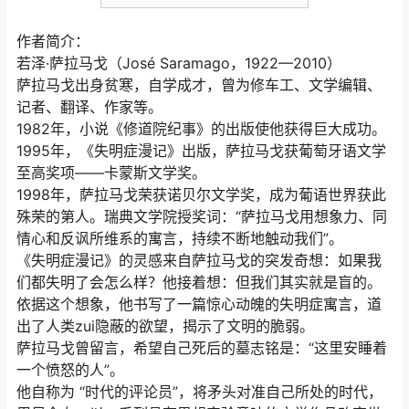
作者简介：
若泽·萨拉马戈（José Saramago，1922—2010）
萨拉马戈出身贫寒，自学成才，曾为修车工、文学编辑、
记者、翻译、作家等。
1982年，小说《修道院纪事》的出版使他获得巨大成功。
1995年，《失明症漫记》出版，萨拉马戈获葡萄牙语文学
至高奖项——卡蒙斯文学奖。
1998年，萨拉马戈荣获诺贝尔文学奖，成为葡语世界获此
殊荣的第人。瑞典文学院授奖词：“萨拉马戈用想象力、同
情心和反讽所维系的寓言，持续不断地触动我们”。
《失明症漫记》的灵感来自萨拉马戈的突发奇想：如果我
们都失明了会怎么样？他接着想：但我们其实就是盲的。
依据这个想象，他书写了一篇惊心动魄的失明症寓言，道
出了人类zui隐蔽的欲望，揭示了文明的脆弱。
萨拉马戈曾留言，希望自己死后的墓志铭是：“这里安睡着
一个愤怒的人”。
他自称为 “时代的评论员”，将矛头对准自己所处的时代，