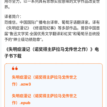
用尽全力，以一系列具有思想实验意味的文学作品改变世
界。
译者简介：
范维信，中国国际广播电台译审、葡萄牙语翻译家。译有
《失明症漫记》《修道院纪事》等多部作品。曾获中国首
届“鲁迅文学奖·全国优秀文学翻译彩虹奖”和葡萄牙总统授
予的“绅士级功绩勋章”。
《失明症漫记（诺奖得主萨拉马戈传世之作）》电
子书下载
失明症漫记（诺奖得主萨拉马戈传世之
作）.azw3
失明症漫记（诺奖得主萨拉马戈传世之
作）.epub