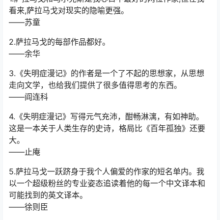
看来,萨拉马戈对现实的隐喻更强。
——苏童
2.萨拉马戈的每部作品都好。
——余华
3.《失明症漫记》的作者是一个了不起的思想家，从思想
走向文学，也给我们提供了很多值得思考的东西。
——阎连科
4.《失明症漫记》写得元气充沛，酣畅淋漓，有如神助。
这是一本关于人类生存的史诗，格局比《百年孤独》还要
大。
——止庵
5.萨拉马戈一跃跻身于我个人偏爱的作家的短名单内。我
以一个超级粉丝的专业姿态追读着他的每一个中文译本和
可能找到的英文译本。
——徐则臣