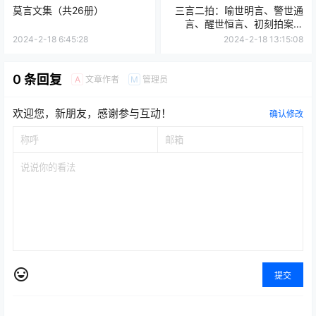
莫言文集（共26册）
三言二拍：喻世明言、警世通
言、醒世恒言、初刻拍案惊
奇、二刻拍案惊奇
2024-2-18 6:45:28
2024-2-18 13:15:08
0 条回复
文章作者
管理员
A
M
欢迎您，新朋友，感谢参与互动！
确认修改
提交