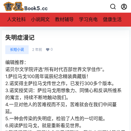
人文社科
小说网文
教材辅导
学习充电
健康生活
失明症漫记
0
长短小说
2 年前
编辑推荐：
诺贝尔文学院评选“所有时代百部世界文学佳作”。
1.萨拉马戈100周年诞辰纪念精装典藏版！
2.诺奖得主萨拉马戈传世之作，已发行300多个版本。
3.诺奖授奖词：萨拉马戈用想象力、同情心和反讽所维系
的寓言，持续不断地触动我们。
4.一旦对他人的苦难视而不见，苦难就会在我们中间蔓
延。
5.一种会传染的失明症，检验了人性的一切可能。
6.阅读萨拉马戈，就是重新看见世界。