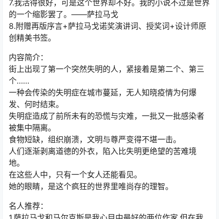
7.我活得很好，可是这个世界却不好。我的小说不过是世界
的一个缩影罢了。——萨拉马戈
8.附赠再版序言+萨拉马戈诺奖演讲词、授奖词+设计师原
创精美书签。
内容简介：
街上出现了第一个突然失明的人，紧接着是第二个、第三
个……
一种会传染的失明症在城市蔓延，无人知晓疫情为何爆
发、何时结束。
失明症造成了前所未有的恐慌与灾难，一批又一批感染者
被集中隔离。
食物短缺，组织崩溃，文明与尊严变得不堪一击。
人们逐渐剥离道德的外衣，陷入比失明更绝望的苦难境
地。
在这些人中，只有一个女人还能看见。
她的眼睛，是这个疯狂的世界里唯尚存的理智。
名人推荐：
1.萨拉马戈和马尔克斯是我心目中最好的两位作家,但在我