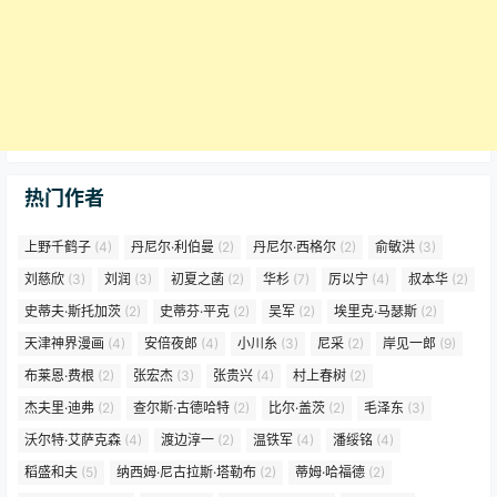
热门作者
上野千鹤子
(4)
丹尼尔·利伯曼
(2)
丹尼尔·西格尔
(2)
俞敏洪
(3)
刘慈欣
(3)
刘润
(3)
初夏之菡
(2)
华杉
(7)
厉以宁
(4)
叔本华
(2)
史蒂夫·斯托加茨
(2)
史蒂芬·平克
(2)
吴军
(2)
埃里克·马瑟斯
(2)
天津神界漫画
(4)
安倍夜郎
(4)
小川糸
(3)
尼采
(2)
岸见一郎
(9)
布莱恩·费根
(2)
张宏杰
(3)
张贵兴
(4)
村上春树
(2)
杰夫里·迪弗
(2)
查尔斯·古德哈特
(2)
比尔·盖茨
(2)
毛泽东
(3)
沃尔特·艾萨克森
(4)
渡边淳一
(2)
温铁军
(4)
潘绥铭
(4)
稻盛和夫
(5)
纳西姆·尼古拉斯·塔勒布
(2)
蒂姆·哈福德
(2)