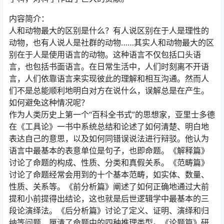
内容简介：
人和动物最大的区别是什么？有人说区别在于人是理性的
动物，也有人说人是社群的动物……其实人和动物最大的区
别在于人是使用语言的动物。这种语言不仅包括口头语
言，也包括书面语言。在日常生活中，人们时刻离不开语
言，人们依靠语言来实现彼此的理解和相互沟通。然而人
们不是总能顺利地明白对方在说什么，误解总是在产生。
如何避免这种情况呢？
作为人类历史上第一个“百科全书式”的思想家，亚里士多德
在《工具论》一书中系统总结和论述了如何清楚、明白地
表达自己的意思，以及如何同错误说法进行辩驳。他认为
语言中最基本的表意单位是句子，也即命题。《解释篇》
讨论了命题的构成、性质、分类和真假关系。《范畴篇》
讨论了命题经常会用到的十个基本范畴，如实体、数量、
性质、关系等。《前分析篇》阐述了如何正确地通过大前
提和小前提得出结论，这也就是后世逻辑学中最基本的三
段论演绎法。《后分析篇》讨论了定义、证明、演绎和归
纳等问题，厘清了命题中的四种推理类型。《论题篇》研