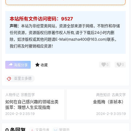
本站所有文件访问密码：9527
声明：
本站为非经营类网站，资源全部来源于网络，不制作和存储
任何资源，资源版权归原著作权人所有,请于下载后24小时内删
除，如涉版权或其他问题请E-Mail(mazha400@163.com)联系，
我们将及时撤销相应资源！
0
0
海报分享
收藏
亚里士多德
人物传记
宗教哲学
两性知识
古典文学
如何在自己感兴趣的领域出类
金瓶梅（崇祯本）
拔萃：理想人生实现指南
2024-2-9 2:35:19
2024-2-9 3:35:19
0 条回复
文章作者
管理员
A
M