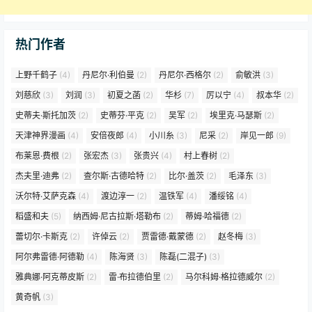
热门作者
上野千鹤子
(4)
丹尼尔·利伯曼
(2)
丹尼尔·西格尔
(2)
俞敏洪
(3)
刘慈欣
(3)
刘润
(3)
初夏之菡
(2)
华杉
(7)
厉以宁
(4)
叔本华
(2)
史蒂夫·斯托加茨
(2)
史蒂芬·平克
(2)
吴军
(2)
埃里克·马瑟斯
(2)
天津神界漫画
(4)
安倍夜郎
(4)
小川糸
(3)
尼采
(2)
岸见一郎
(9)
布莱恩·费根
(2)
张宏杰
(3)
张贵兴
(4)
村上春树
(2)
杰夫里·迪弗
(2)
查尔斯·古德哈特
(2)
比尔·盖茨
(2)
毛泽东
(3)
沃尔特·艾萨克森
(4)
渡边淳一
(2)
温铁军
(4)
潘绥铭
(4)
稻盛和夫
(5)
纳西姆·尼古拉斯·塔勒布
(2)
蒂姆·哈福德
(2)
蕾切尔·卡斯克
(2)
许倬云
(2)
贾雷德·戴蒙德
(2)
赵冬梅
(3)
阿尔弗雷德·阿德勒
(4)
陈海贤
(3)
陈磊(二混子)
(3)
雅典娜·阿克蒂皮斯
(2)
雷·布拉德伯里
(2)
马尔科姆·格拉德威尔
(2)
黄奇帆
(3)