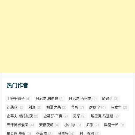
热门作者
上野千鹤子
(4)
丹尼尔·利伯曼
(2)
丹尼尔·西格尔
(2)
俞敏洪
(3)
刘慈欣
(3)
刘润
(3)
初夏之菡
(2)
华杉
(7)
厉以宁
(4)
叔本华
(2)
史蒂夫·斯托加茨
(2)
史蒂芬·平克
(2)
吴军
(2)
埃里克·马瑟斯
(2)
天津神界漫画
(4)
安倍夜郎
(4)
小川糸
(3)
尼采
(2)
岸见一郎
(9)
布莱恩·费根
(2)
张宏杰
(3)
张贵兴
(4)
村上春树
(2)