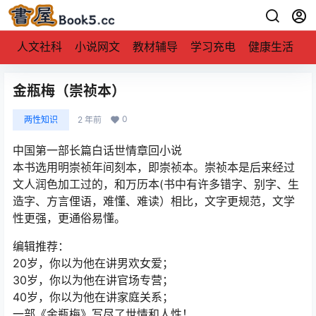
人文社科
小说网文
教材辅导
学习充电
健康生活
金瓶梅（崇祯本）
0
两性知识
2 年前
中国第一部长篇白话世情章回小说
本书选用明崇祯年间刻本，即崇祯本。崇祯本是后来经过
文人润色加工过的，和万历本(书中有许多错字、别字、生
造字、方言俚语，难懂、难读）相比，文字更规范，文学
性更强，更通俗易懂。
编辑推荐：
20岁，你以为他在讲男欢女爱；
30岁，你以为他在讲官场专营；
40岁，你以为他在讲家庭关系；
一部《金瓶梅》写尽了世情和人性！