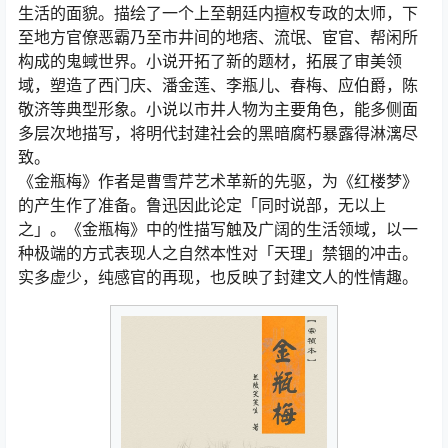
生活的面貌。描绘了一个上至朝廷内擅权专政的太师，下
至地方官僚恶霸乃至市井间的地痞、流氓、宦官、帮闲所
构成的鬼蜮世界。小说开拓了新的题材，拓展了审美领
域，塑造了西门庆、潘金莲、李瓶儿、春梅、应伯爵，陈
敬济等典型形象。小说以市井人物为主要角色，能多侧面
多层次地描写，将明代封建社会的黑暗腐朽暴露得淋漓尽
致。
《金瓶梅》作者是曹雪芹艺术革新的先驱，为《红楼梦》
的产生作了准备。鲁迅因此论定「同时说部，无以上
之」。《金瓶梅》中的性描写触及广阔的生活领域，以一
种极端的方式表现人之自然本性对「天理」禁锢的冲击。
实多虚少，纯感官的再现，也反映了封建文人的性情趣。