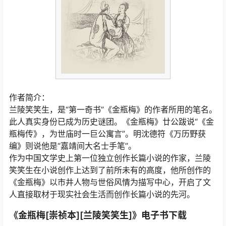
作者简介：
兰陵笑笑生，是“第一奇书”《金瓶梅》的作者所用的笔名。
此人真实身份已成为历史谜团。《金瓶梅》廿公跋说“《金
瓶梅传》，为世庙时一巨公寓言”。明沈德符《万历野获
编》则说他是“嘉靖间大名士手笔”。
作为中国文学史上第一位独立创作长篇小说的作家，兰陵
笑笑生在小说创作上达到了前所未有的高度，他所创作的
《金瓶梅》以市井人物与世俗风情为描写中心，开启了文
人直接取材于现实社会生活而创作长篇小说的先河。
《金瓶梅[崇祯本][兰陵笑笑生]》电子书下载