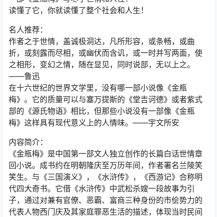
读懂了它，你就读懂了整个社会和人生！
名人推荐：
作者之于世情，盖诚极洞达，凡所形容，或条畅，或曲
折，或刻露而尽相，或幽伏而含讥，或一时并写两面，使
之相形，变幻之情，随在显见，同时说部，无以上之。
——鲁迅
在十六世纪的世界文学里，没有哪一部小说像《金瓶
梅》。它的质量可以与塞万提斯的《堂吉诃德》或者紫式
部的《源氏物语》相比，但那些小说没有一部像《金瓶
梅》这样具有现代意义上的人情味。——宇文所安
内容简介：
《金瓶梅》是中国第一部文人独立创作的长篇白话世情章
回小说。成书约在明朝隆庆至万历年间，作者署名兰陵笑
笑生。与《三国演义》，《水浒传》，《西游记》合称明
代四大奇书。它借《水浒传》中武松杀嫂一段故事为引
子，通过对兼有官僚、恶霸、富商三种身份的市侩势力的
代表人物西门庆及其家庭罪恶生活的描述，体现当时民间