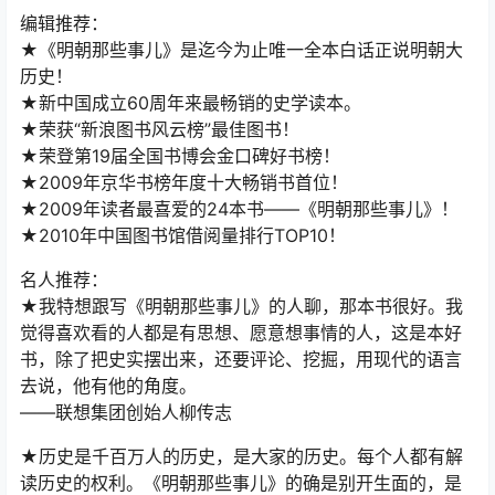
编辑推荐：
★《明朝那些事儿》是迄今为止唯一全本白话正说明朝大
历史！
★新中国成立60周年来最畅销的史学读本。
★荣获“新浪图书风云榜”最佳图书！
★荣登第19届全国书博会金口碑好书榜！
★2009年京华书榜年度十大畅销书首位！
★2009年读者最喜爱的24本书——《明朝那些事儿》！
★2010年中国图书馆借阅量排行TOP10！
名人推荐：
★我特想跟写《明朝那些事儿》的人聊，那本书很好。我
觉得喜欢看的人都是有思想、愿意想事情的人，这是本好
书，除了把史实摆出来，还要评论、挖掘，用现代的语言
去说，他有他的角度。
——联想集团创始人柳传志
★历史是千百万人的历史，是大家的历史。每个人都有解
读历史的权利。《明朝那些事儿》的确是别开生面的，是