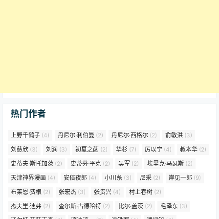
热门作者
上野千鹤子
(4)
丹尼尔·利伯曼
(2)
丹尼尔·西格尔
(2)
俞敏洪
(3)
刘慈欣
(3)
刘润
(3)
初夏之菡
(2)
华杉
(7)
厉以宁
(4)
叔本华
(2)
史蒂夫·斯托加茨
(2)
史蒂芬·平克
(2)
吴军
(2)
埃里克·马瑟斯
(2)
天津神界漫画
(4)
安倍夜郎
(4)
小川糸
(3)
尼采
(2)
岸见一郎
(9)
布莱恩·费根
(2)
张宏杰
(3)
张贵兴
(4)
村上春树
(2)
杰夫里·迪弗
(2)
查尔斯·古德哈特
(2)
比尔·盖茨
(2)
毛泽东
(3)