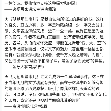
一种创造。我热情地支持这种探索和创造！
——央视百家讲坛主讲毛佩琦
★《明朝那些事儿》是我自认为所读过的最好的书。这样
的奇文，亘古少有，多一字是狗尾续貂，少一字又言犹未
尽，文字表达浑然天成，近乎十全十美。或许正是因为这
样的底气，作者不露庐山真面目，没有借助任何学历、经
历、名号、头衔的光环效应，却能在充斥着“假、大、空”的
出版市场脱颖而出，仅以文字的魅力（甚至连一幅插图都
没有）就能深深地吸引读者，使千万人趋之若鹜，为世间
又创造出一例“酒香不怕巷子深，是金子总会发光”的典型。
——金牙大状首席律师
★《明朝那些事儿》注定会成为一个里程碑事件。这不在
于当年明月的文学功底有多好，而在于这套书以足够有趣
的笔法还原了历史原貌，吸引了像我这样每天追踪的读
者。可以说，没有《明朝那些事儿》，“明矾”对于那个朝代
的印象，肯定还是电视剧里胡编乱造的片断。
——资深“明矾”公孙扬眉