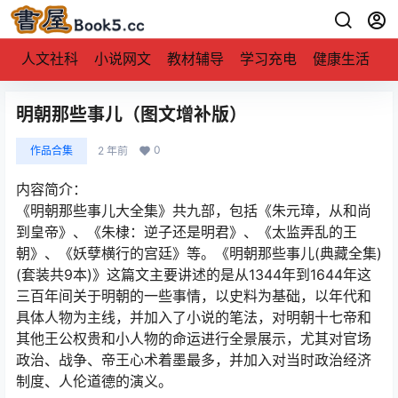
人文社科
小说网文
教材辅导
学习充电
健康生活
明朝那些事儿（图文增补版）
0
作品合集
2 年前
内容简介：
《明朝那些事儿大全集》共九部，包括《朱元璋，从和尚
到皇帝》、《朱棣：逆子还是明君》、《太监弄乱的王
朝》、《妖孽横行的宫廷》等。《明朝那些事儿(典藏全集)
(套装共9本)》这篇文主要讲述的是从1344年到1644年这
三百年间关于明朝的一些事情，以史料为基础，以年代和
具体人物为主线，并加入了小说的笔法，对明朝十七帝和
其他王公权贵和小人物的命运进行全景展示，尤其对官场
政治、战争、帝王心术着墨最多，并加入对当时政治经济
制度、人伦道德的演义。