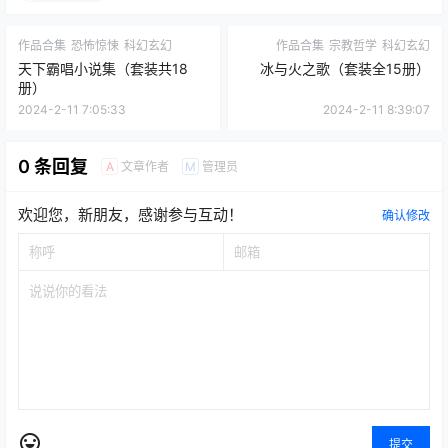
作品合集
恐怖惊悚
科幻玄幻
作品合集
宗教哲学
科幻玄幻
天下霸唱小说集（套装共18
冰与火之歌（套装全15册）
册）
2024-2-11 7:05:33
2024-2-11 8:39:07
0 条回复
文章作者
管理员
A
M
欢迎您，新朋友，感谢参与互动！
确认修改
提交