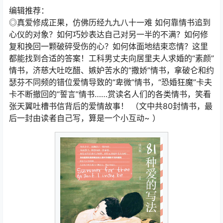
编辑推荐：
◎真爱修成正果，仿佛历经九九八十一难 如何靠情书追到
心仪的对象？如何巧妙表达自己对另一半的不满？如何修
复和挽回一颗破碎受伤的心？如何体面地结束恋情？这里
都能找到合适的答案！工科男丈夫向居里夫人求婚的“素颜”
情书，济慈大吐吃醋、嫉妒苦水的“撒娇”情书，拿破仑和约
瑟芬不同频的错位爱情导致的“卑微”情书，“恐婚狂魔”卡夫
卡不断撤回的“誓言”情书……赏读名人们的各类情书，笑看
张天翼吐槽书信背后的爱情故事！ （文中共80封情书，最
后一封由读者自己写，算是一个小互动~ ）