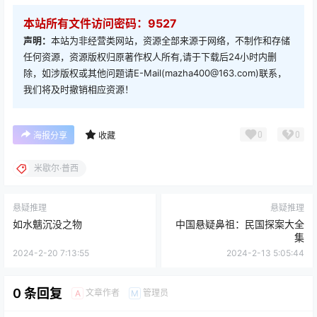
本站所有文件访问密码：9527
声明：
本站为非经营类网站，资源全部来源于网络，不制作和存储
任何资源，资源版权归原著作权人所有,请于下载后24小时内删
除，如涉版权或其他问题请E-Mail(mazha400@163.com)联系，
我们将及时撤销相应资源！
0
0
海报分享
收藏
米歇尔·普西
悬疑推理
悬疑推理
如水魑沉没之物
中国悬疑鼻祖：民国探案大全
集
2024-2-20 7:13:55
2024-2-13 5:05:44
0 条回复
文章作者
管理员
A
M