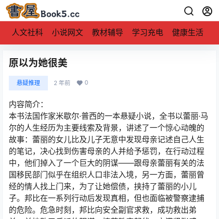
人文社科
小说网文
教材辅导
学习充电
健康生活
原以为她很美
0
悬疑推理
2 年前
内容简介：
本书法国作家米歇尔·普西的一本悬疑小说，全书以蕾丽·马
尔的人生经历为主要线索及背景，讲述了一个惊心动魄的
故事：蕾丽的女儿比及儿子无意中发现母亲记述自己人生
的笔记，决心找到伤害母亲的人并给予惩罚，在行动过程
中，他们掉入了一个巨大的阴谋——跟母亲蕾丽有关的法
国移民部门似乎在组织人口非法入境，另一方面，蕾丽曾
经的情人找上门来，为了让她偿债，挟持了蕾丽的小儿
子。邦比在一系列行动后发现真相，但也面临被警察逮捕
的危险。危急时刻，邦比向安全副官求救，成功救出弟