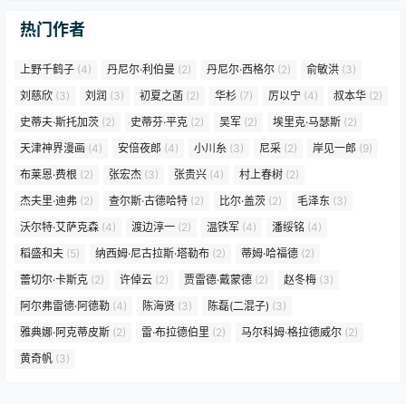
热门作者
上野千鹤子
(4)
丹尼尔·利伯曼
(2)
丹尼尔·西格尔
(2)
俞敏洪
(3)
刘慈欣
(3)
刘润
(3)
初夏之菡
(2)
华杉
(7)
厉以宁
(4)
叔本华
(2)
史蒂夫·斯托加茨
(2)
史蒂芬·平克
(2)
吴军
(2)
埃里克·马瑟斯
(2)
天津神界漫画
(4)
安倍夜郎
(4)
小川糸
(3)
尼采
(2)
岸见一郎
(9)
布莱恩·费根
(2)
张宏杰
(3)
张贵兴
(4)
村上春树
(2)
杰夫里·迪弗
(2)
查尔斯·古德哈特
(2)
比尔·盖茨
(2)
毛泽东
(3)
沃尔特·艾萨克森
(4)
渡边淳一
(2)
温铁军
(4)
潘绥铭
(4)
稻盛和夫
(5)
纳西姆·尼古拉斯·塔勒布
(2)
蒂姆·哈福德
(2)
蕾切尔·卡斯克
(2)
许倬云
(2)
贾雷德·戴蒙德
(2)
赵冬梅
(3)
阿尔弗雷德·阿德勒
(4)
陈海贤
(3)
陈磊(二混子)
(3)
雅典娜·阿克蒂皮斯
(2)
雷·布拉德伯里
(2)
马尔科姆·格拉德威尔
(2)
黄奇帆
(3)