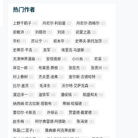
热门作者
上野千鹤子
(4)
丹尼尔·利伯曼
(2)
丹尼尔·西格尔
(2)
俞敏洪
(3)
刘慈欣
(3)
刘润
(3)
初夏之菡
(2)
华杉
(7)
厉以宁
(4)
叔本华
(2)
史蒂夫·斯托加茨
(2)
史蒂芬·平克
(2)
吴军
(2)
埃里克·马瑟斯
(2)
天津神界漫画
(4)
安倍夜郎
(4)
小川糸
(3)
尼采
(2)
岸见一郎
(9)
布莱恩·费根
(2)
张宏杰
(3)
张贵兴
(4)
村上春树
(2)
杰夫里·迪弗
(2)
查尔斯·古德哈特
(2)
比尔·盖茨
(2)
毛泽东
(3)
沃尔特·艾萨克森
(4)
渡边淳一
(2)
温铁军
(4)
潘绥铭
(4)
稻盛和夫
(5)
纳西姆·尼古拉斯·塔勒布
(2)
蒂姆·哈福德
(2)
蕾切尔·卡斯克
(2)
许倬云
(2)
贾雷德·戴蒙德
(2)
赵冬梅
(3)
阿尔弗雷德·阿德勒
(4)
陈海贤
(3)
陈磊(二混子)
(3)
雅典娜·阿克蒂皮斯
(2)