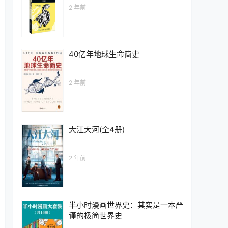
2 年前
40亿年地球生命简史
2 年前
大江大河(全4册)
2 年前
半小时漫画世界史：其实是一本严
谨的极简世界史