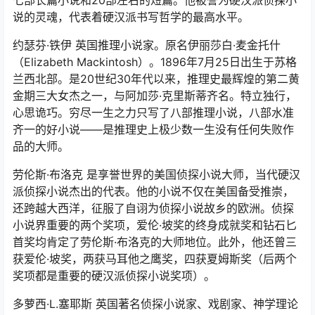
说的灵魂，代表着硬汉派书写哲学的最高水平。
约瑟芬·铁伊 英国推理小说家。原名伊丽莎白·麦金托什
（Elizabeth Mackintosh）。1896年7月25日出生于苏格
兰西北部。是20世纪30年代以来，推理史最辉煌的第二黄
金期三大女杰之一，与阿加莎·克里斯蒂齐名。特立独行，
心思诡巧。穷尽一生之力只写了八部推理小说，八部水准
齐一的好小说——是推理史上极少数一生没有任何失败作
品的大师。
劳伦斯·布洛克 是享誉世界的美国侦探小说大师，当代硬汉
派侦探小说杰出的代表。他的小说不仅在美国备受推崇，
还跨越大西洋，征服了自诩为侦探小说故乡的欧洲。侦探
小说界重要的两个奖项，爱伦·坡奖的终身成就奖和钻石匕
首奖均肯定了劳伦斯·布洛克的大师地位。此外，他还曾三
获爱伦·坡奖，两获马耳他之鹰奖，四获夏姆斯奖（后两个
奖项都是重要的硬汉派侦探小说奖项）。
多萝西·L.塞耶斯 英国著名侦探小说家、戏剧家、神学理论