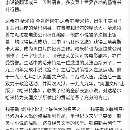
小说被翻译成三十五种语言，多次登上世界各地的畅销书
排行榜。
达希尔·哈米特 全名萨缪尔·达希尔·哈米特，出生于美国马
里兰州西岸的圣玛利县，在费城和巴尔的摩长大。哈米特
曾在派拉蒙电影公司担任编剧，他的小说被多次搬上银
幕，均取得巨大成功，其中《马耳他之鹰》获得三项奥斯
卡大奖，成为黑白片的经典之作。哈米特也为派拉蒙公司
创作了《十字街头》、《守望莱茵河》等电影剧本，亦广
受赞誉。生活中的哈米特是一位激进的反法西斯分子，一
九三四年完成小说《瘦子》之后便封笔投入左派运动。他
于一九三七年加入美国共产党，二战时入伍，退伍后一直
致力于政治活动，并两次入狱。一九九九年，“美国文库”出
版了《哈米特集》，收录了他的全部长篇小说，对达希尔·
哈米特为美国文学所做出的贡献给予了充分的肯定。
钱德勒 美国小说史上最伟大的名字之一。钱德勒以菲利普·
马洛为主人翁的侦探系列作品，半世纪以来早已突破一般
类型小说的局限，跻身经典文学的殿堂。钱德勒共创作了
七部长篇小说和20部左右的短篇。他被誉为硬汉派侦探小