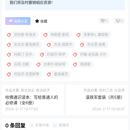
我们将及时撤销相应资源！
0
0
海报分享
收藏
劳伦斯·布洛克
埃勒里·奎因
多萝西·L.塞耶斯
安东尼·霍洛维茨
杰克·福翠尔
杰夫里·迪弗
科斯汀·吉尔
约瑟芬·铁伊
约翰·迪克森·卡尔
苏菲·汉娜
达希尔·哈米特
钱德勒
阿加莎·克里斯蒂
霍洛维茨
作品合集
商业创业
政治经济
作品合集
农村三农
社会学
哈佛通识读本：写给普通人的
温铁军套装（共5册）
必修课（全6册）
2024-2-17 13:17:02
2024-2-17 15:16:37
0 条回复
文章作者
管理员
A
M