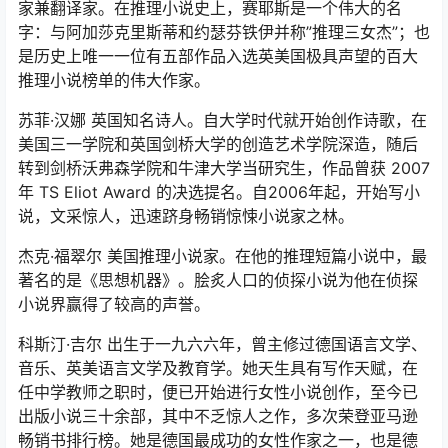
家兼翻译家。在推理小说史上，赛耶斯是一个伟大的名
字：与阿加莎克里斯蒂和约瑟芬铁伊并称”推理三女杰”；也
是历史上唯一一位有五部作品入选英美国极具声望的百大
推理小说榜单的伟大作家。
苏菲·汉娜 英国知名诗人。自大学时代就开始创作诗歌，在
美国三一学院和英国剑桥大学的创造艺术学院深造，随后
转到剑桥沃弗森学院和牛津大学当研究生，作品曾获 2007
年 TS Eliot Award 的决选提名。自2006年起，开始写小
说，文采惊人，迅速跻身畅销惊悚小说家之林。
杰克·福翠尔 美国推理小说家。在他的推理短篇小说中，最
著名的是《思想机器》。脍炙人口的侦探小说为他在侦探
小说界赢得了较高的声誉。
科斯汀·吉尔 出生于一九六六年，曾主修过德国语言文学、
音乐、英美语言文学及教育学。她天生具有写作天赋，在
任中学教师之职时，便已开始进行女性小说创作，至今已
出版小说三十余部，其中不乏惊人之作，多次荣登亚马逊
畅销书排行榜。她是德国最成功的女性作家之一，也是德