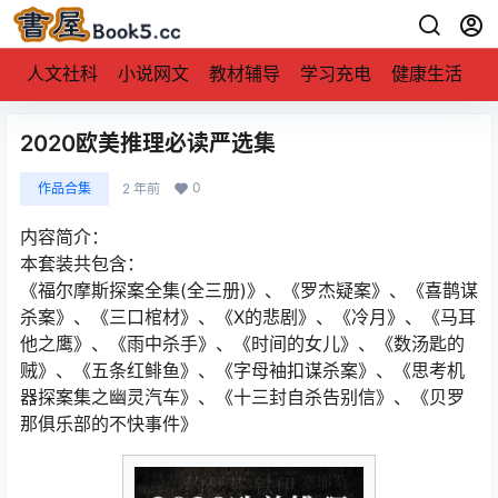
人文社科
小说网文
教材辅导
学习充电
健康生活
2020欧美推理必读严选集
0
作品合集
2 年前
内容简介：
本套装共包含：
《福尔摩斯探案全集(全三册)》、《罗杰疑案》、《喜鹊谋
杀案》、《三口棺材》、《X的悲剧》、《冷月》、《马耳
他之鹰》、《雨中杀手》、《时间的女儿》、《数汤匙的
贼》、《五条红鲱鱼》、《字母袖扣谋杀案》、《思考机
器探案集之幽灵汽车》、《十三封自杀告别信》、《贝罗
那俱乐部的不快事件》