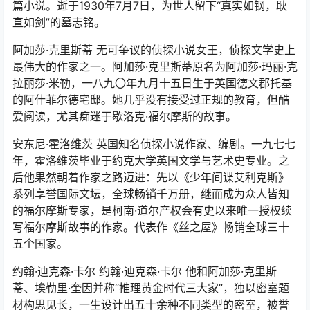
篇小说。逝于1930年7月7日，为世人留下“真实如钢，耿
直如剑”的墓志铭。
阿加莎·克里斯蒂 无可争议的侦探小说女王，侦探文学史上
最伟大的作家之一。阿加莎·克里斯蒂原名为阿加莎·玛丽·克
拉丽莎·米勒，一八九〇年九月十五日生于英国德文郡托基
的阿什菲尔德宅邸。她几乎没有接受过正规的教育，但酷
爱阅读，尤其痴迷于歇洛克·福尔摩斯的故事。
安东尼·霍洛维茨 英国知名侦探小说作家、编剧。一九七七
年，霍洛维茨毕业于约克大学英国文学与艺术史专业。之
后他果然朝着作家之路迈进：先以《少年间谍艾利克斯》
系列享誉国际文坛，全球畅销千万册，继而成为众人皆知
的福尔摩斯专家，是柯南·道尔产权会有史以来唯一授权续
写福尔摩斯故事的作家。代表作《丝之屋》畅销全球三十
五个国家。
约翰·迪克森·卡尔 约翰·迪克森·卡尔 他和阿加莎·克里斯
蒂、埃勒里·奎因并称“推理黄金时代三大家”，独以密室题
材构思见长，一生设计出五十余种不同类型的密室，被誉