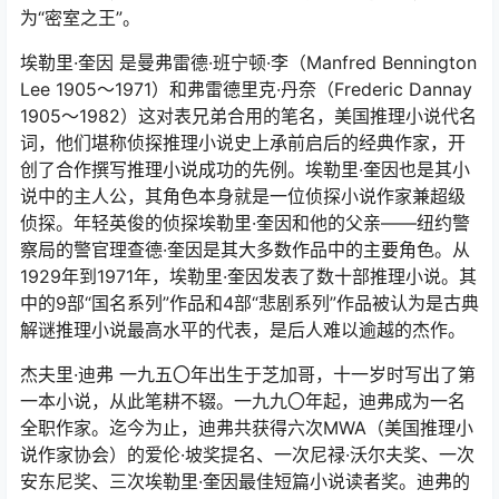
为“密室之王”。
埃勒里·奎因 是曼弗雷德·班宁顿·李（Manfred Bennington
Lee 1905～1971）和弗雷德里克·丹奈（Frederic Dannay
1905～1982）这对表兄弟合用的笔名，美国推理小说代名
词，他们堪称侦探推理小说史上承前启后的经典作家，开
创了合作撰写推理小说成功的先例。埃勒里·奎因也是其小
说中的主人公，其角色本身就是一位侦探小说作家兼超级
侦探。年轻英俊的侦探埃勒里·奎因和他的父亲——纽约警
察局的警官理查德·奎因是其大多数作品中的主要角色。从
1929年到1971年，埃勒里·奎因发表了数十部推理小说。其
中的9部“国名系列”作品和4部“悲剧系列”作品被认为是古典
解谜推理小说最高水平的代表，是后人难以逾越的杰作。
杰夫里·迪弗 一九五〇年出生于芝加哥，十一岁时写出了第
一本小说，从此笔耕不辍。一九九〇年起，迪弗成为一名
全职作家。迄今为止，迪弗共获得六次MWA（美国推理小
说作家协会）的爱伦·坡奖提名、一次尼禄·沃尔夫奖、一次
安东尼奖、三次埃勒里·奎因最佳短篇小说读者奖。迪弗的