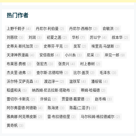
热门作者
上野千鹤子
(4)
丹尼尔·利伯曼
(2)
丹尼尔·西格尔
(2)
俞敏洪
(3)
刘慈欣
(3)
刘润
(3)
初夏之菡
(2)
华杉
(7)
厉以宁
(4)
叔本华
(2)
史蒂夫·斯托加茨
(2)
史蒂芬·平克
(2)
吴军
(2)
埃里克·马瑟斯
(2)
天津神界漫画
(4)
安倍夜郎
(4)
小川糸
(3)
尼采
(2)
岸见一郎
(9)
布莱恩·费根
(2)
张宏杰
(3)
张贵兴
(4)
村上春树
(2)
杰夫里·迪弗
(2)
查尔斯·古德哈特
(2)
比尔·盖茨
(2)
毛泽东
(3)
沃尔特·艾萨克森
(4)
渡边淳一
(2)
温铁军
(4)
潘绥铭
(4)
稻盛和夫
(5)
纳西姆·尼古拉斯·塔勒布
(2)
蒂姆·哈福德
(2)
蕾切尔·卡斯克
(2)
许倬云
(2)
贾雷德·戴蒙德
(2)
赵冬梅
(3)
阿尔弗雷德·阿德勒
(4)
陈海贤
(3)
陈磊(二混子)
(3)
雅典娜·阿克蒂皮斯
(2)
雷·布拉德伯里
(2)
马尔科姆·格拉德威尔
(2)
黄奇帆
(3)