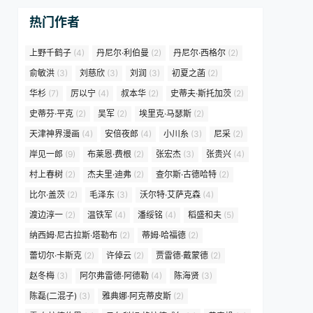
热门作者
上野千鹤子
(4)
丹尼尔·利伯曼
(2)
丹尼尔·西格尔
(2)
俞敏洪
(3)
刘慈欣
(3)
刘润
(3)
初夏之菡
(2)
华杉
(7)
厉以宁
(4)
叔本华
(2)
史蒂夫·斯托加茨
(2)
史蒂芬·平克
(2)
吴军
(2)
埃里克·马瑟斯
(2)
天津神界漫画
(4)
安倍夜郎
(4)
小川糸
(3)
尼采
(2)
岸见一郎
(9)
布莱恩·费根
(2)
张宏杰
(3)
张贵兴
(4)
村上春树
(2)
杰夫里·迪弗
(2)
查尔斯·古德哈特
(2)
比尔·盖茨
(2)
毛泽东
(3)
沃尔特·艾萨克森
(4)
渡边淳一
(2)
温铁军
(4)
潘绥铭
(4)
稻盛和夫
(5)
纳西姆·尼古拉斯·塔勒布
(2)
蒂姆·哈福德
(2)
蕾切尔·卡斯克
(2)
许倬云
(2)
贾雷德·戴蒙德
(2)
赵冬梅
(3)
阿尔弗雷德·阿德勒
(4)
陈海贤
(3)
陈磊(二混子)
(3)
雅典娜·阿克蒂皮斯
(2)