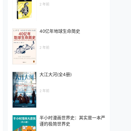
2 年前
40亿年地球生命简史
2 年前
大江大河(全4册)
2 年前
半小时漫画世界史：其实是一本严
谨的极简世界史