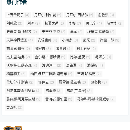
热门作者
上野千鹤子
(4)
丹尼尔·利伯曼
(2)
丹尼尔·西格尔
(2)
俞敏洪
(3)
刘慈欣
(3)
刘润
(3)
初夏之菡
(2)
华杉
(7)
厉以宁
(4)
叔本华
(2)
史蒂夫·斯托加茨
(2)
史蒂芬·平克
(2)
吴军
(2)
埃里克·马瑟斯
(2)
天津神界漫画
(4)
安倍夜郎
(4)
小川糸
(3)
尼采
(2)
岸见一郎
(9)
布莱恩·费根
(2)
张宏杰
(3)
张贵兴
(4)
村上春树
(2)
杰夫里·迪弗
(2)
查尔斯·古德哈特
(2)
比尔·盖茨
(2)
毛泽东
(3)
沃尔特·艾萨克森
(4)
渡边淳一
(2)
温铁军
(4)
潘绥铭
(4)
稻盛和夫
(5)
纳西姆·尼古拉斯·塔勒布
(2)
蒂姆·哈福德
(2)
蕾切尔·卡斯克
(2)
许倬云
(2)
贾雷德·戴蒙德
(2)
赵冬梅
(3)
阿尔弗雷德·阿德勒
(4)
陈海贤
(3)
陈磊(二混子)
(3)
雅典娜·阿克蒂皮斯
(2)
雷·布拉德伯里
(2)
马尔科姆·格拉德威尔
(2)
黄奇帆
(3)