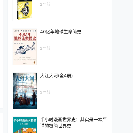
2 年前
40亿年地球生命简史
2 年前
大江大河(全4册)
2 年前
半小时漫画世界史：其实是一本严
谨的极简世界史