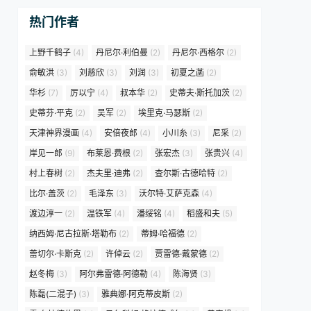
热门作者
上野千鹤子
(4)
丹尼尔·利伯曼
(2)
丹尼尔·西格尔
(2)
俞敏洪
(3)
刘慈欣
(3)
刘润
(3)
初夏之菡
(2)
华杉
(7)
厉以宁
(4)
叔本华
(2)
史蒂夫·斯托加茨
(2)
史蒂芬·平克
(2)
吴军
(2)
埃里克·马瑟斯
(2)
天津神界漫画
(4)
安倍夜郎
(4)
小川糸
(3)
尼采
(2)
岸见一郎
(9)
布莱恩·费根
(2)
张宏杰
(3)
张贵兴
(4)
村上春树
(2)
杰夫里·迪弗
(2)
查尔斯·古德哈特
(2)
比尔·盖茨
(2)
毛泽东
(3)
沃尔特·艾萨克森
(4)
渡边淳一
(2)
温铁军
(4)
潘绥铭
(4)
稻盛和夫
(5)
纳西姆·尼古拉斯·塔勒布
(2)
蒂姆·哈福德
(2)
蕾切尔·卡斯克
(2)
许倬云
(2)
贾雷德·戴蒙德
(2)
赵冬梅
(3)
阿尔弗雷德·阿德勒
(4)
陈海贤
(3)
陈磊(二混子)
(3)
雅典娜·阿克蒂皮斯
(2)