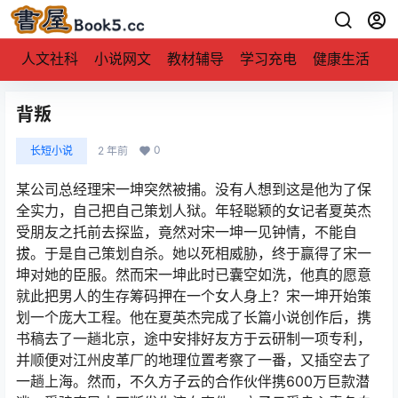
人文社科
小说网文
教材辅导
学习充电
健康生活
背叛
0
长短小说
2 年前
某公司总经理宋一坤突然被捕。没有人想到这是他为了保
全实力，自己把自己策划人狱。年轻聪颖的女记者夏英杰
受朋友之托前去探监，竟然对宋一坤一见钟情，不能自
拔。于是自己策划自杀。她以死相威胁，终于赢得了宋一
坤对她的臣服。然而宋一坤此时已囊空如洗，他真的愿意
就此把男人的生存筹码押在一个女人身上？宋一坤开始策
划一个庞大工程。他在夏英杰完成了长篇小说创作后，携
书稿去了一趟北京，途中安排好友方于云研制一项专利，
并顺便对江州皮革厂的地理位置考察了一番，又插空去了
一趟上海。然而，不久方子云的合作伙伴携600万巨款潜