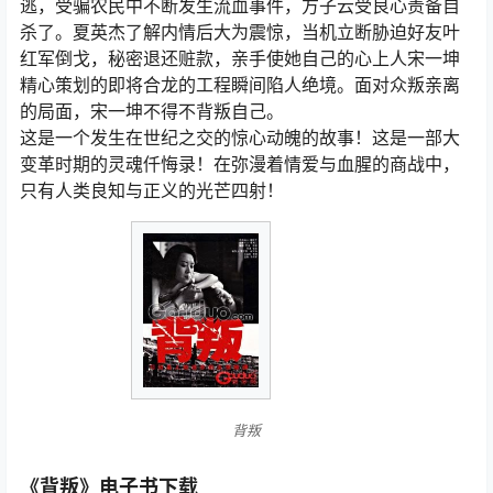
逃，受骗农民中不断发生流血事件，方子云受良心责备自
杀了。夏英杰了解内情后大为震惊，当机立断胁迫好友叶
红军倒戈，秘密退还赃款，亲手使她自己的心上人宋一坤
精心策划的即将合龙的工程瞬间陷人绝境。面对众叛亲离
的局面，宋一坤不得不背叛自己。
这是一个发生在世纪之交的惊心动魄的故事！这是一部大
变革时期的灵魂仟悔录！在弥漫着情爱与血腥的商战中，
只有人类良知与正义的光芒四射！
背叛
《背叛》电子书下载