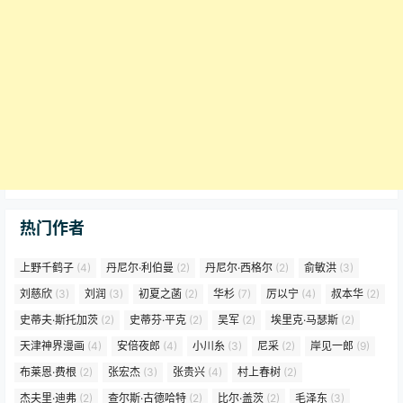
热门作者
上野千鹤子
(4)
丹尼尔·利伯曼
(2)
丹尼尔·西格尔
(2)
俞敏洪
(3)
刘慈欣
(3)
刘润
(3)
初夏之菡
(2)
华杉
(7)
厉以宁
(4)
叔本华
(2)
史蒂夫·斯托加茨
(2)
史蒂芬·平克
(2)
吴军
(2)
埃里克·马瑟斯
(2)
天津神界漫画
(4)
安倍夜郎
(4)
小川糸
(3)
尼采
(2)
岸见一郎
(9)
布莱恩·费根
(2)
张宏杰
(3)
张贵兴
(4)
村上春树
(2)
杰夫里·迪弗
(2)
查尔斯·古德哈特
(2)
比尔·盖茨
(2)
毛泽东
(3)