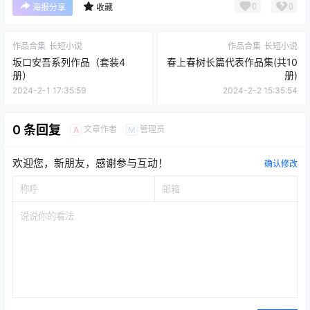
0
0
海报分享
收藏
作品合集
长短小说
作品合集
长短小说
坂口安吾系列作品（套装4
春上春树长篇代表作品集(共10
册）
册)
2024-2-1 17:35:59
2024-2-2 15:35:54
0 条回复
文章作者
管理员
A
M
欢迎您，新朋友，感谢参与互动！
确认修改