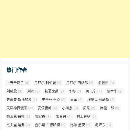
热门作者
上野千鹤子
(4)
丹尼尔·利伯曼
(2)
丹尼尔·西格尔
(2)
俞敏洪
(3)
刘慈欣
(3)
刘润
(3)
初夏之菡
(2)
华杉
(7)
厉以宁
(4)
叔本华
(2)
史蒂夫·斯托加茨
(2)
史蒂芬·平克
(2)
吴军
(2)
埃里克·马瑟斯
(2)
天津神界漫画
(4)
安倍夜郎
(4)
小川糸
(3)
尼采
(2)
岸见一郎
(9)
布莱恩·费根
(2)
张宏杰
(3)
张贵兴
(4)
村上春树
(2)
杰夫里·迪弗
(2)
查尔斯·古德哈特
(2)
比尔·盖茨
(2)
毛泽东
(3)