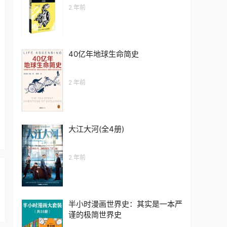
2 年前
40亿年地球生命简史
2 年前
大江大河(全4册)
2 年前
半小时漫画世界史：其实是一本严
谨的极简世界史