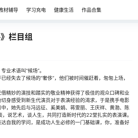
教材辅导
学习充电
健康生活
作品合集
评》栏目组
专业术语叫“候场”。
已经失去了候场的“奢侈”，他们被时间催赶着，匆匆上场，
。
凭借精妙的演技和踏实的敬业精神获得了极佳的观众口碑和业
她切身感受到新生代演员对于表演经验的渴求，于是携手电影
目中，她先后与冯远征、奚美娟、蒋雯丽、王庆祥、黄渤、陈
谈，说艺术，谈人生，共同打造新时代的22堂扎实的表演课。
表达自我的学问，是成功人生必修的一门基础课，你，准备好