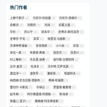
热门作者
上野千鹤子
(4)
丹尼尔·利伯曼
(2)
丹尼尔·西格尔
(2)
俞敏洪
(3)
刘慈欣
(3)
刘润
(3)
初夏之菡
(2)
华杉
(7)
厉以宁
(4)
叔本华
(2)
史蒂夫·斯托加茨
(2)
史蒂芬·平克
(2)
吴军
(2)
埃里克·马瑟斯
(2)
天津神界漫画
(4)
安倍夜郎
(4)
小川糸
(3)
尼采
(2)
岸见一郎
(9)
布莱恩·费根
(2)
张宏杰
(3)
张贵兴
(4)
村上春树
(2)
杰夫里·迪弗
(2)
查尔斯·古德哈特
(2)
比尔·盖茨
(2)
毛泽东
(3)
沃尔特·艾萨克森
(4)
渡边淳一
(2)
温铁军
(4)
潘绥铭
(4)
稻盛和夫
(5)
纳西姆·尼古拉斯·塔勒布
(2)
蒂姆·哈福德
(2)
蕾切尔·卡斯克
(2)
许倬云
(2)
贾雷德·戴蒙德
(2)
赵冬梅
(3)
阿尔弗雷德·阿德勒
(4)
陈海贤
(3)
陈磊(二混子)
(3)
雅典娜·阿克蒂皮斯
(2)