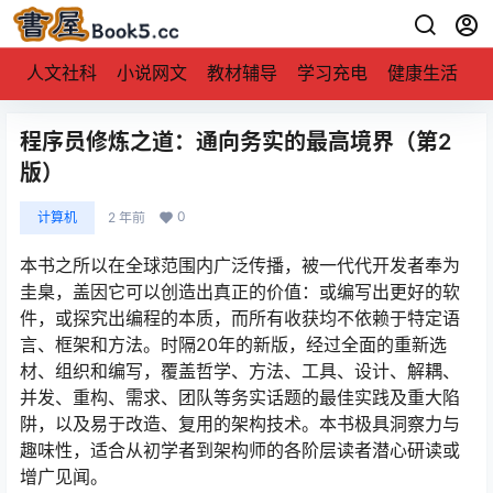
人文社科
小说网文
教材辅导
学习充电
健康生活
程序员修炼之道：通向务实的最高境界（第2
版）
0
计算机
2 年前
本书之所以在全球范围内广泛传播，被一代代开发者奉为
圭臬，盖因它可以创造出真正的价值：或编写出更好的软
件，或探究出编程的本质，而所有收获均不依赖于特定语
言、框架和方法。时隔20年的新版，经过全面的重新选
材、组织和编写，覆盖哲学、方法、工具、设计、解耦、
并发、重构、需求、团队等务实话题的最佳实践及重大陷
阱，以及易于改造、复用的架构技术。本书极具洞察力与
趣味性，适合从初学者到架构师的各阶层读者潜心研读或
增广见闻。