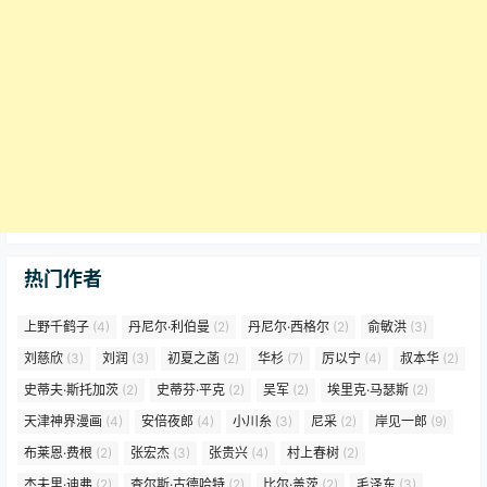
热门作者
上野千鹤子
(4)
丹尼尔·利伯曼
(2)
丹尼尔·西格尔
(2)
俞敏洪
(3)
刘慈欣
(3)
刘润
(3)
初夏之菡
(2)
华杉
(7)
厉以宁
(4)
叔本华
(2)
史蒂夫·斯托加茨
(2)
史蒂芬·平克
(2)
吴军
(2)
埃里克·马瑟斯
(2)
天津神界漫画
(4)
安倍夜郎
(4)
小川糸
(3)
尼采
(2)
岸见一郎
(9)
布莱恩·费根
(2)
张宏杰
(3)
张贵兴
(4)
村上春树
(2)
杰夫里·迪弗
(2)
查尔斯·古德哈特
(2)
比尔·盖茨
(2)
毛泽东
(3)