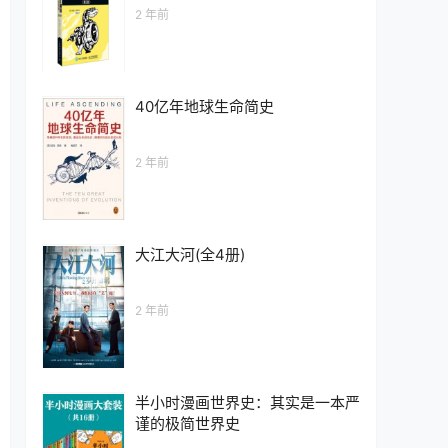
2 年前
40亿年地球生命简史
2 年前
大江大河(全4册)
2 年前
半小时漫画世界史：其实是一本严
谨的极简世界史