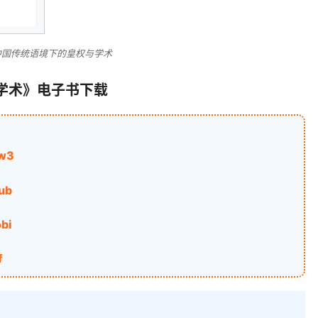
中国传统语境下的皇权与学术
学术》电子书下载
w3
ub
bi
f