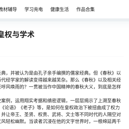
教材辅导
学习充电
健康生活
作品合集
皇权与学术
圣典，并被认为是由孔子亲手编撰的儒家经典。但《春秋》以
历代经学家的解读变得越来越芜杂。那么《春秋》以及相关经
至呼风唤雨的？一贯被当作中国精神的春秋大义，到底是怎样
史案例，运用翔实考据和缜密逻辑，一层层揭示了上溯至春秋
、《论语》《老子》等，是如何在皇权政治下被扭曲成了权力
，并让帝王、圣贤、权贵、武将、文士等不同时代的人隔空对
文风轻松幽默。当读者沉浸在他的文字世界时，一根绵延两千