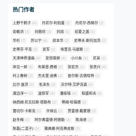
热门作者
上野千鹤子
(4)
丹尼尔·利伯曼
(2)
丹尼尔·西格尔
(2)
俞敏洪
(3)
刘慈欣
(3)
刘润
(3)
初夏之菡
(2)
华杉
(7)
厉以宁
(4)
叔本华
(2)
史蒂夫·斯托加茨
(2)
史蒂芬·平克
(2)
吴军
(2)
埃里克·马瑟斯
(2)
天津神界漫画
(4)
安倍夜郎
(4)
小川糸
(3)
尼采
(2)
岸见一郎
(9)
布莱恩·费根
(2)
张宏杰
(3)
张贵兴
(4)
村上春树
(2)
杰夫里·迪弗
(2)
查尔斯·古德哈特
(2)
比尔·盖茨
(2)
毛泽东
(3)
沃尔特·艾萨克森
(4)
渡边淳一
(2)
温铁军
(4)
潘绥铭
(4)
稻盛和夫
(5)
纳西姆·尼古拉斯·塔勒布
(2)
蒂姆·哈福德
(2)
蕾切尔·卡斯克
(2)
许倬云
(2)
贾雷德·戴蒙德
(2)
赵冬梅
(3)
阿尔弗雷德·阿德勒
(4)
陈海贤
(3)
陈磊(二混子)
(3)
雅典娜·阿克蒂皮斯
(2)