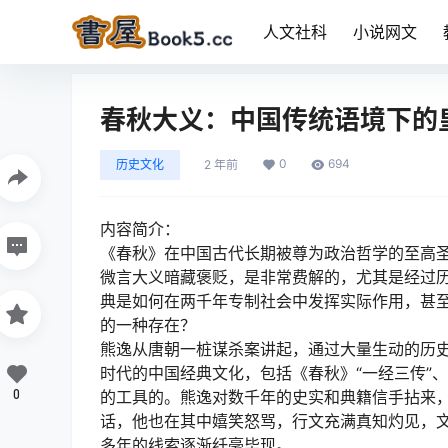
人文社科
小说网文
春秋大义：中国传统语境下的
0
694
历史文化
2 年前
内容简介：
《春秋》在中国古代长期被尊为政治哲学的至高
微言大义暗藏褒贬，是非常费解的，尤其是经过
典是如何在两千年专制社会中发挥实际作用，甚
的一种存在？
熊逸从唐朝一桩谋杀案讲起，通过大量生动的历
时代的中国经典文化，包括《春秋》“一经三传”
0
的工具的。熊逸对数千年的史实和典籍信手拈来
话，他也在其中嬉笑怒骂，行文充满真知灼见，
多年的线索逐渐纤毫毕现。