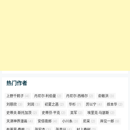
热门作者
上野千鹤子
(4)
丹尼尔·利伯曼
(2)
丹尼尔·西格尔
(2)
俞敏洪
(3)
刘慈欣
(3)
刘润
(3)
初夏之菡
(2)
华杉
(7)
厉以宁
(4)
叔本华
(2)
史蒂夫·斯托加茨
(2)
史蒂芬·平克
(2)
吴军
(2)
埃里克·马瑟斯
(2)
天津神界漫画
(4)
安倍夜郎
(4)
小川糸
(3)
尼采
(2)
岸见一郎
(9)
布莱恩·费根
(2)
张宏杰
(3)
张贵兴
(4)
村上春树
(2)