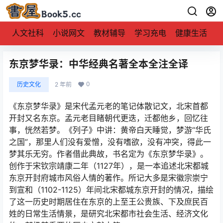
人文社科
小说网文
教材辅导
学习充电
健康生活
东京梦华录：中华经典名著全本全注全译
0
历史文化
2 年前
《东京梦华录》是宋代孟元老的笔记体散记文，北宋首都
开封又名东京。孟元老目睹朝代更迭，迁都他乡，回忆往
事，恍然若梦。《列子》中讲：黄帝白天睡觉，梦游“华氏
之国”，那里人们没有爱憎，没有嗜欲，没有冲突，得此一
梦其乐无穷。作者借此典故，书名定为《东京梦华录》。
创作于宋钦宗靖康二年（1127年），是一本追述北宋都城
东京开封府城市风俗人情的著作。所记大多是宋徽宗崇宁
到宣和（1102-1125）年间北宋都城东京开封的情况，描绘
了这一历史时期居住在东京的上至王公贵族、下及庶民百
姓的日常生活情景，是研究北宋都市社会生活、经济文化