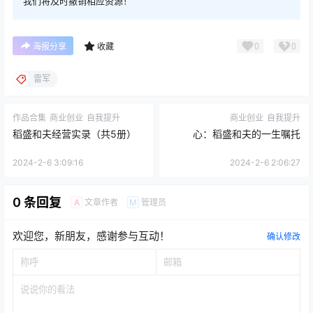
我们将及时撤销相应资源！
0
0
海报分享
收藏
雷军
作品合集
商业创业
自我提升
商业创业
自我提升
稻盛和夫经营实录（共5册）
心：稻盛和夫的一生嘱托
2024-2-6 3:09:16
2024-2-6 2:06:27
0 条回复
文章作者
管理员
A
M
欢迎您，新朋友，感谢参与互动！
确认修改