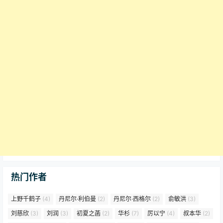
热门作者
上野千鹤子
(4)
丹尼尔·利伯曼
(2)
丹尼尔·西格尔
(2)
俞敏洪
(3)
刘慈欣
(3)
刘润
(3)
初夏之菡
(2)
华杉
(7)
厉以宁
(4)
叔本华
(2)