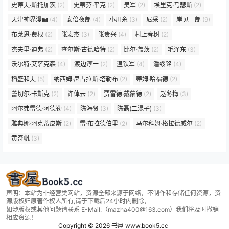
史蒂夫·斯托加茨
(2)
史蒂芬·平克
(2)
吴军
(2)
埃里克·马瑟斯
(2)
天津神界漫画
(4)
安倍夜郎
(4)
小川糸
(3)
尼采
(2)
岸见一郎
(9)
布莱恩·费根
(2)
张宏杰
(3)
张贵兴
(4)
村上春树
(2)
杰夫里·迪弗
(2)
查尔斯·古德哈特
(2)
比尔·盖茨
(2)
毛泽东
(3)
沃尔特·艾萨克森
(4)
渡边淳一
(2)
温铁军
(4)
潘绥铭
(4)
稻盛和夫
(5)
纳西姆·尼古拉斯·塔勒布
(2)
蒂姆·哈福德
(2)
蕾切尔·卡斯克
(2)
许倬云
(2)
贾雷德·戴蒙德
(2)
赵冬梅
(3)
阿尔弗雷德·阿德勒
(4)
陈海贤
(3)
陈磊(二混子)
(3)
雅典娜·阿克蒂皮斯
(2)
雷·布拉德伯里
(2)
马尔科姆·格拉德威尔
(2)
黄奇帆
(3)
声明：本站为非经营类网站，资源全部来源于网络，不制作和存储任何资源，资
源版权归原著作权人所有,请于下载后24小时内删除，
如涉版权或其他问题请联系 E-Mail:（mazha400@163.com）我们将及时撤销
相应资源！
Copyright © 2026
书屋 www.book5.cc